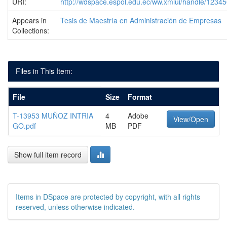
URI:
http://wdspace.espol.edu.ec/ww.xmlui/handle/1234
Appears in
Tesis de Maestría en Administración de Empresas
Collections:
Files in This Item:
File
Size
Format
T-13953 MUÑOZ INTRIA
4
Adobe
View/Open
GO.pdf
MB
PDF
Show full item record
Items in DSpace are protected by copyright, with all rights
reserved, unless otherwise indicated.