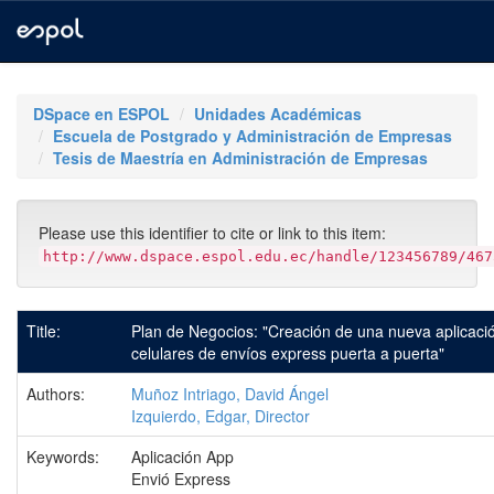
Skip
navigation
DSpace en ESPOL
Unidades Académicas
Escuela de Postgrado y Administración de Empresas
Tesis de Maestría en Administración de Empresas
Please use this identifier to cite or link to this item:
http://www.dspace.espol.edu.ec/handle/123456789/467
Title:
Plan de Negocios: "Creación de una nueva aplicac
celulares de envíos express puerta a puerta"
Authors:
Muñoz Intriago, David Ángel
Izquierdo, Edgar, Director
Keywords:
Aplicación App
Envió Express