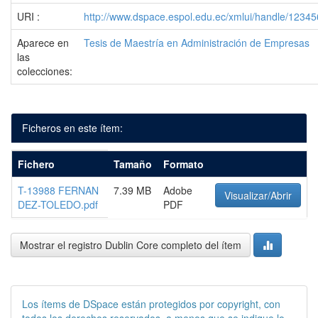
URI :
http://www.dspace.espol.edu.ec/xmlui/handle/1234
Aparece en
Tesis de Maestría en Administración de Empresas
las
colecciones:
Ficheros en este ítem:
Fichero
Tamaño
Formato
T-13988 FERNAN
7.39 MB
Adobe
Visualizar/Abrir
DEZ-TOLEDO.pdf
PDF
Mostrar el registro Dublin Core completo del ítem
Los ítems de DSpace están protegidos por copyright, con