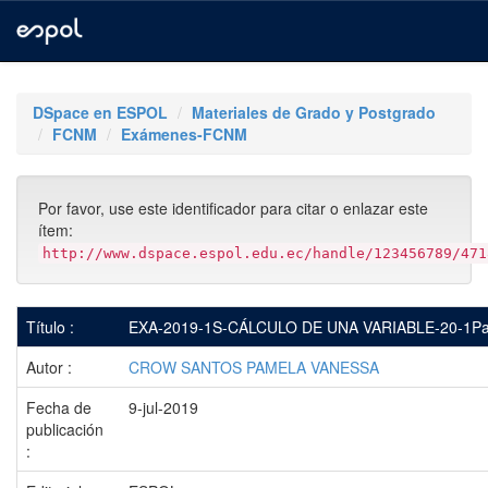
Skip
navigation
DSpace en ESPOL
Materiales de Grado y Postgrado
FCNM
Exámenes-FCNM
Por favor, use este identificador para citar o enlazar este
ítem:
http://www.dspace.espol.edu.ec/handle/123456789/471
Título :
EXA-2019-1S-CÁLCULO DE UNA VARIABLE-20-1Par
Autor :
CROW SANTOS PAMELA VANESSA
Fecha de
9-jul-2019
publicación
: