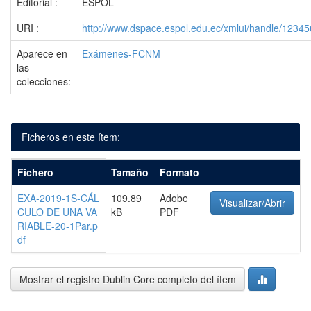
Editorial :
ESPOL
URI :
http://www.dspace.espol.edu.ec/xmlui/handle/1234
Aparece en
Exámenes-FCNM
las
colecciones:
Ficheros en este ítem:
Fichero
Tamaño
Formato
EXA-2019-1S-CÁL
109.89
Adobe
Visualizar/Abrir
CULO DE UNA VA
kB
PDF
RIABLE-20-1Par.p
df
Mostrar el registro Dublin Core completo del ítem