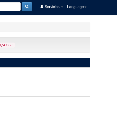
Servicios
Language
9/47226