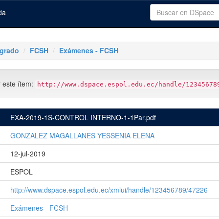
da
tgrado
FCSH
Exámenes - FCSH
r este ítem:
http://www.dspace.espol.edu.ec/handle/12345678
EXA-2019-1S-CONTROL INTERNO-1-1Par.pdf
GONZALEZ MAGALLANES YESSENIA ELENA
12-jul-2019
ESPOL
http://www.dspace.espol.edu.ec/xmlui/handle/123456789/47226
Exámenes - FCSH