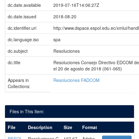
dc.date.available
2019-07-16T14:06:27Z
dc.date.issued
2018-08-20
dc.identifier.uri
http://www.dspace.espol.edu.ec/xmlui/han
dc.language.iso
spa
dc.subject
Resoluciones
dc.title
Resoluciones Consejo Directivo EDCOM de 
el 20 de agosto de 2018 (061-065)
Appears in
Resoluciones FADCOM
Collections:
Files in This Item:
File
Description
Size
Format
RESOL
Resoluciones C
107.67
Adobe