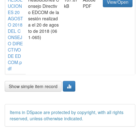
View/Open
UCION
onsejo Directiv
kB
PDF
ES 20
o EDCOM de la
AGOST
sesión realizad
O 2018
a el 20 de agos
DEL C
to de 2018 (06
ONSEJ
1-065)
O DIRE
CTIVO
DE ED
COM.p
df
Show simple item record
Items in DSpace are protected by copyright, with all rights
reserved, unless otherwise indicated.