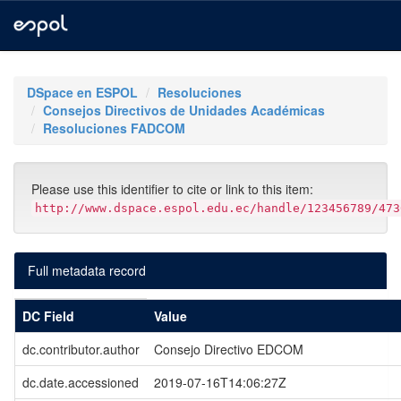
Skip
navigation
DSpace en ESPOL
Resoluciones
Consejos Directivos de Unidades Académicas
Resoluciones FADCOM
Please use this identifier to cite or link to this item:
http://www.dspace.espol.edu.ec/handle/123456789/473
Full metadata record
DC Field
Value
dc.contributor.author
Consejo Directivo EDCOM
dc.date.accessioned
2019-07-16T14:06:27Z