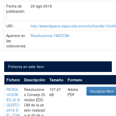
Fecha de
20-ago-2018
publicación
:
URI :
http://www.dspace.espol.edu.ec/xmlui/handle/1234
Aparece en
Resoluciones FADCOM
las
colecciones:
Ficheros en este ítem:
Fichero
Descripción
Tamaño
Formato
RESOL
Resolucione
107.67
Adobe
Visualizar/Abrir
UCION
s Consejo Di
kB
PDF
ES 20 A
rectivo EDC
GOSTO
OM de la se
2018 D
sión realizad
EL CON
a el 20 de a