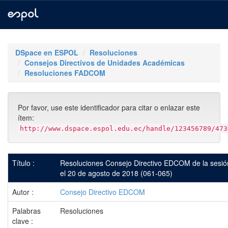
Skip
navigation
DSpace en ESPOL
Resoluciones
Consejos Directivos de Unidades Académicas
Resoluciones FADCOM
Por favor, use este identificador para citar o enlazar este
ítem:
http://www.dspace.espol.edu.ec/handle/123456789/473
Título :
Resoluciones Consejo Directivo EDCOM de la sesió
el 20 de agosto de 2018 (061-065)
Autor :
Consejo Directivo EDCOM
Palabras
Resoluciones
clave :