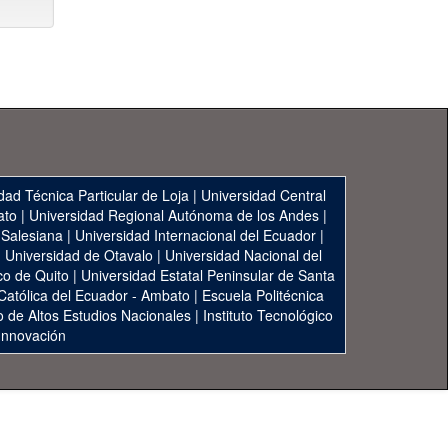
dad Técnica Particular de Loja
|
Universidad Central
ato
|
Universidad Regional Autónoma de los Andes
|
 Salesiana
|
Universidad Internacional del Ecuador
|
|
Universidad de Otavalo
|
Universidad Nacional del
co de Quito
|
Universidad Estatal Peninsular de Santa
 Católica del Ecuador - Ambato
|
Escuela Politécnica
to de Altos Estudios Nacionales
|
Instituto Tecnológico
 Innovación