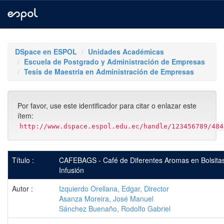
Skip
navigation
DSpace en ESPOL
Unidades Académicas
Escuela de Postgrado y Administración de Empresas
Tesis de Maestría en Administración de Empresas
Por favor, use este identificador para citar o enlazar este
ítem:
http://www.dspace.espol.edu.ec/handle/123456789/484
Título :
CAFEBAGS - Café de Diferentes Aromas en Bolsita
Infusión
Autor :
Izquierdo Orellana, Edgar, Director
Asanza Moreira, José Manuel
Sánchez Buenaño, Rodolfo Gabriel