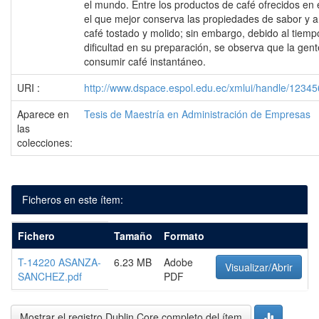
el mundo. Entre los productos de café ofrecidos en
el que mejor conserva las propiedades de sabor y a
café tostado y molido; sin embargo, debido al tiempo
dificultad en su preparación, se observa que la gent
consumir café instantáneo.
URI :
http://www.dspace.espol.edu.ec/xmlui/handle/1234
Aparece en
Tesis de Maestría en Administración de Empresas
las
colecciones:
Ficheros en este ítem:
Fichero
Tamaño
Formato
T-14220 ASANZA-
6.23 MB
Adobe
Visualizar/Abrir
SANCHEZ.pdf
PDF
Mostrar el registro Dublin Core completo del ítem