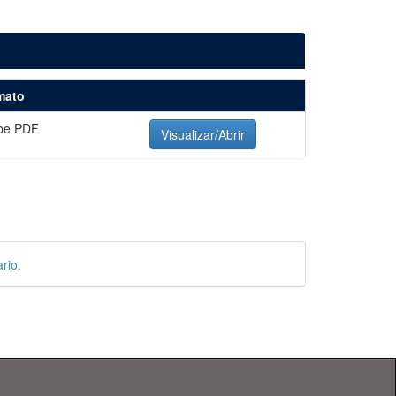
mato
be PDF
Visualizar/Abrir
rio.