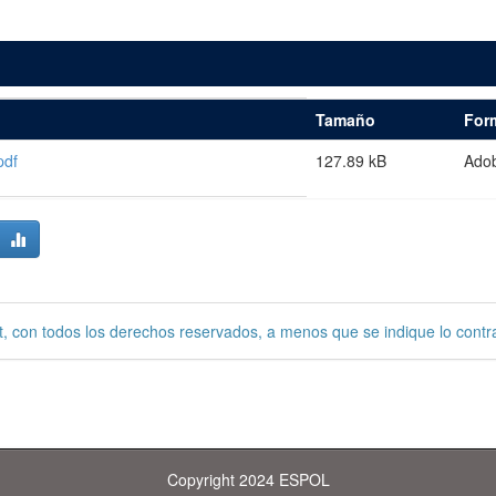
Tamaño
For
pdf
127.89 kB
Ado
, con todos los derechos reservados, a menos que se indique lo contra
Copyright 2024 ESPOL