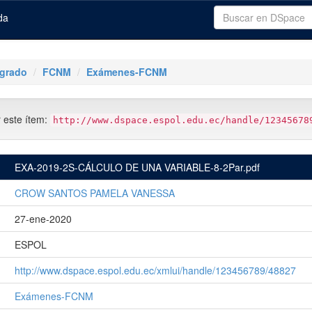
da
tgrado
FCNM
Exámenes-FCNM
r este ítem:
http://www.dspace.espol.edu.ec/handle/12345678
EXA-2019-2S-CÁLCULO DE UNA VARIABLE-8-2Par.pdf
CROW SANTOS PAMELA VANESSA
27-ene-2020
ESPOL
http://www.dspace.espol.edu.ec/xmlui/handle/123456789/48827
Exámenes-FCNM