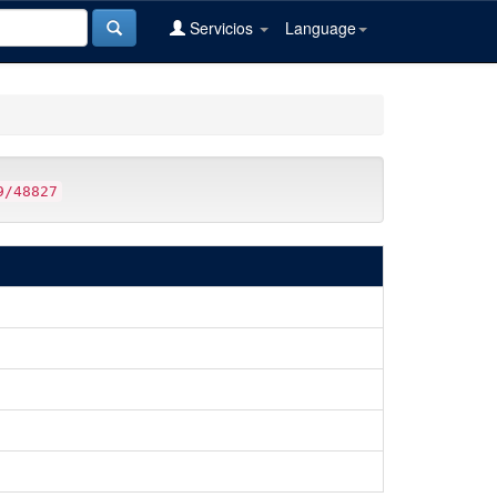
Servicios
Language
9/48827