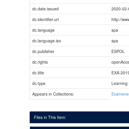
dc.date.issued
2020-02-
dc.identifier.uri
http://w
dc.language
spa
dc.language.iso
spa
dc.publisher
ESPOL
dc.rights
openAcc
dc.title
EXA-201
dc.type
Learning 
Appears in Collections:
Exámene
Files in This Item: