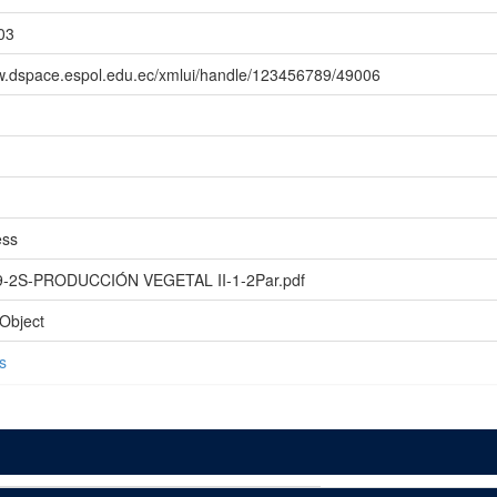
03
ww.dspace.espol.edu.ec/xmlui/handle/123456789/49006
ess
9-2S-PRODUCCIÓN VEGETAL II-1-2Par.pdf
Object
s