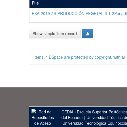
File
EXA-2019-2S-PRODUCCIÓN VEGETAL II-1-2Par.pdf
Show simple item record
Items in DSpace are protected by copyright, with all 
CEDIA
|
Escuela Superior Politécnica
del Ecuador
|
Universidad Técnica d
Universidad Tecnológica Equinoccia