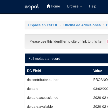
Home
Browse
Help
Skip
navigation
DSpace en ESPOL
Oficina de Admisiones
Please use this identifier to cite or link to this item:
Full metadata record
DC Field
Value
dc.contributor.author
PROAÑO 
dc.date
03/02/20
dc.date.accessioned
2020-02-
dc.date.available
2020-02-