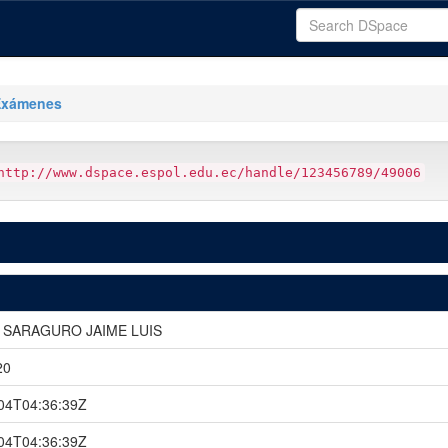
Exámenes
http://www.dspace.espol.edu.ec/handle/123456789/49006
SARAGURO JAIME LUIS
20
04T04:36:39Z
04T04:36:39Z