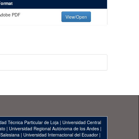
Format
Adobe PDF
View/Open
dad Técnica Particular de Loja
|
Universidad Central
ato
|
Universidad Regional Autónoma de los Andes
|
 Salesiana
|
Universidad Internacional del Ecuador
|