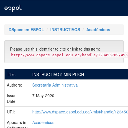
Skip
navigation
DSpace en ESPOL
INSTRUCTIVOS
Académicos
Please use this identifier to cite or link to this item:
http://www.dspace.espol.edu.ec/handle/123456789/495
Title:
INSTRUCTIVO 5 MIN PITCH
Authors:
Secretaría Administrativa
Issue
7-May-2020
Date:
URI:
http://www.dspace.espol.edu.ec/xmlui/handle/1234
Appears in
Académicos