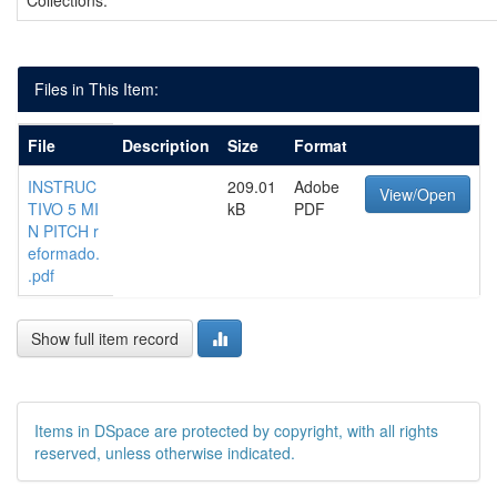
Collections:
Files in This Item:
File
Description
Size
Format
INSTRUC
209.01
Adobe
View/Open
TIVO 5 MI
kB
PDF
N PITCH r
eformado.
.pdf
Show full item record
Items in DSpace are protected by copyright, with all rights
reserved, unless otherwise indicated.