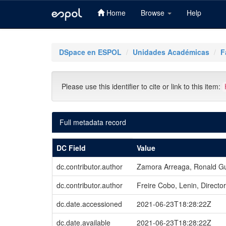
Home
Browse
Help
Skip
navigation
DSpace en ESPOL
Unidades Académicas
F
Please use this identifier to cite or link to this item:
Full metadata record
DC Field
Value
dc.contributor.author
Zamora Arreaga, Ronald Gu
dc.contributor.author
Freire Cobo, Lenin, Director
dc.date.accessioned
2021-06-23T18:28:22Z
dc.date.available
2021-06-23T18:28:22Z