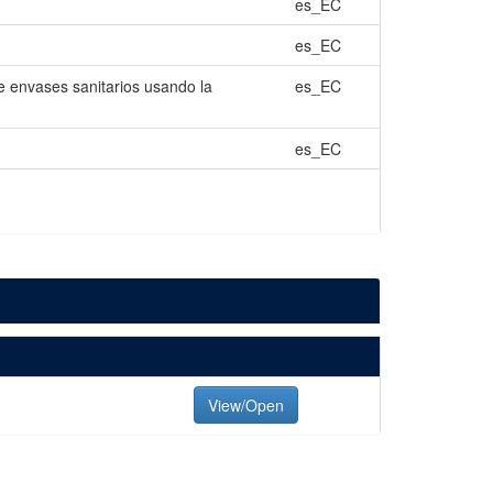
es_EC
es_EC
e envases sanitarios usando la
es_EC
es_EC
View/Open