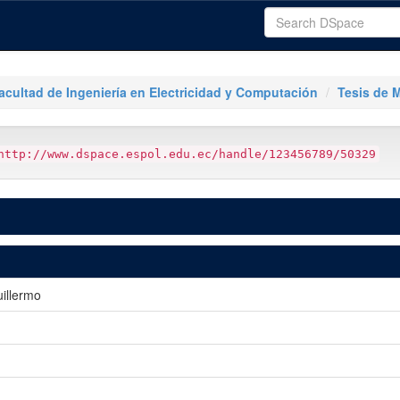
acultad de Ingeniería en Electricidad y Computación
Tesis de 
http://www.dspace.espol.edu.ec/handle/123456789/50329
illermo