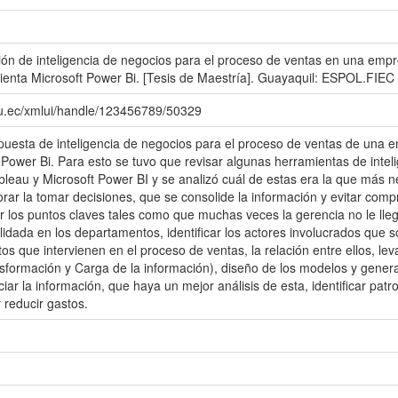
ión de inteligencia de negocios para el proceso de ventas en una emp
ienta Microsoft Power Bi. [Tesis de Maestría]. Guayaquil: ESPOL.FIEC
du.ec/xmlui/handle/123456789/50329
opuesta de inteligencia de negocios para el proceso de ventas de una 
 Power Bi. Para esto se tuvo que revisar algunas herramientas de inte
leau y Microsoft Power BI y se analizó cuál de estas era la que más ne
rar la tomar decisiones, que se consolide la información y evitar comp
ar los puntos claves tales como que muchas veces la gerencia no le lle
lidada en los departamentos, identificar los actores involucrados que 
s que intervienen en el proceso de ventas, la relación entre ellos, lev
sformación y Carga de la información), diseño de los modelos y genera
ar la información, que haya un mejor análisis de esta, identificar patr
 reducir gastos.