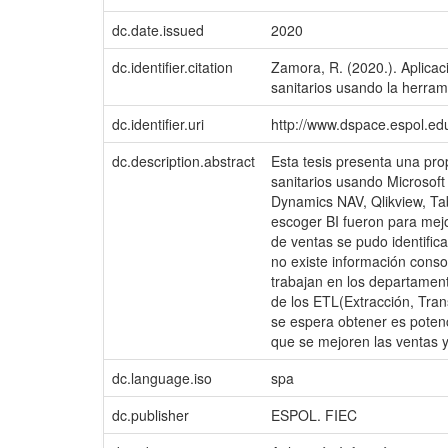
dc.date.issued
2020
dc.identifier.citation
Zamora, R. (2020.). Aplicac
sanitarios usando la herram
dc.identifier.uri
http://www.dspace.espol.e
dc.description.abstract
Esta tesis presenta una pr
sanitarios usando Microsoft
Dynamics NAV, Qlikview, Tab
escoger BI fueron para mejo
de ventas se pudo identific
no existe información conso
trabajan en los departamento
de los ETL(Extracción, Tran
se espera obtener es potenci
que se mejoren las ventas y
dc.language.iso
spa
dc.publisher
ESPOL. FIEC