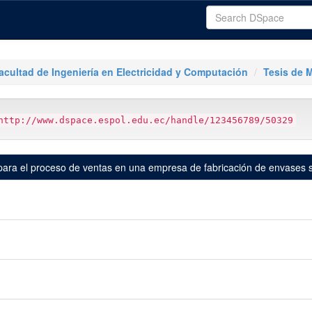
acultad de Ingeniería en Electricidad y Computación
Tesis de 
http://www.dspace.espol.edu.ec/handle/123456789/50329
 para el proceso de ventas en una empresa de fabricación de envases s