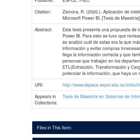
Publisher:
ESPOL. FIEC
Citation:
Zamora, R. (2020.). Aplicación de inte
Microsoft Power Bi. [Tesis de Maestrí
Abstract:
Esta tesis presenta una propuesta de i
Power Bi. Para esto se tuvo que revisa
se analizó cuál de estas era la que más
información y evitar compras innecesar
llega la información correcta y que tam
personas que trabajan en los departamen
ETL(Extracción, Transformación y Carg
potenciar la información, que haya un m
URI:
http://www.dspace.espol.edu.ec/xmlui
Appears in
Tesis de Maestría en Sistemas de Info
Collections:
Files in This Item: