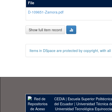
File
D-109651-Zamora.pdf
Show full item record
Items in DSpace are protected by copyright, with all 
CEDIA
|
Escuela Superior Politécnica
del Ecuador
|
Universidad Técnica d
Universidad Tecnológica Equinoccia