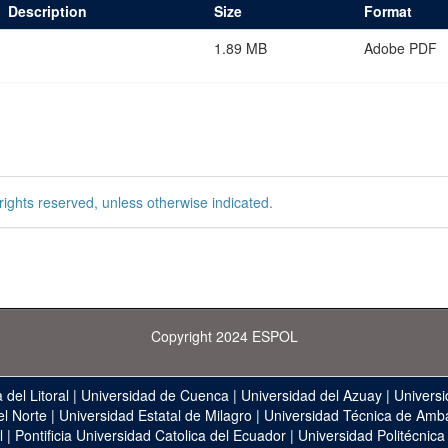
Description
Size
Format
1.89 MB
Adobe PDF
rights reserved, unless otherwise indicated.
Copyright 2024 ESPOL
 del Litoral
|
Universidad de Cuenca
|
Universidad del Azuay
|
Universi
el Norte
|
Universidad Estatal de Milagro
|
Universidad Técnica de Amb
l
|
Pontificia Universidad Catolica del Ecuador
|
Universidad Politécnica