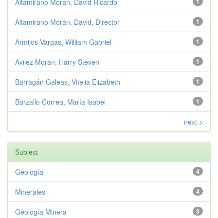
Altamirano Moran, David Ricardo
1
Altamirano Morán, David, Director
1
Armijos Vargas, William Gabriel
1
Avilez Moran, Harry Steven
1
Barragán Galeas, Vitelia Elizabeth
1
Barzallo Correa, María Isabel
1
next >
Subject
Geología
4
Minerales
4
Geología Minera
3