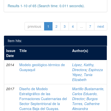
Results 1-10 of 65 (Search time: 0.011 seconds).
previous
1
2
3
4
...
7
next
Item hits:
Issue
Title
Author(s)
Date
2014
Modelo geológico-térmico de
López, Katthy,
Guayaquil
Directora
;
Espinoza
Yépez, Tania
Elizabeth
2017
Diseño de Modelo
Martillo Bustamante,
Estratigráfico de las
Carlos Eduardo,
Formaciones Cuaternarias del
Director
;
Burgos
Sector Septentrional de la
Torres, Catherine
Cuenca Baja del Guayas.
Alexandra