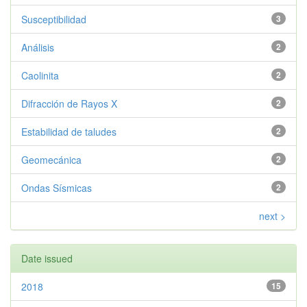
Susceptibilidad
3
Análisis
2
Caolinita
2
Difracción de Rayos X
2
Estabilidad de taludes
2
Geomecánica
2
Ondas Sísmicas
2
next >
Date issued
2018
15