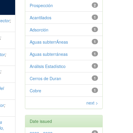
Prospección
2
Acantilados
1
rector
;
Adsorción
1
r
;
Aguas subterrÁneas
1
Aguas subterráneas
1
tor
;
Análisis Estadístico
1
r
;
Cerros de Duran
1
el
Cobre
1
next >
tor
;
Date issued
s
do,