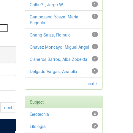
Calle G., Jorge W.
1
Campozano Ycaza, Maria
1
Eugenia
Chang Salas, Romulo
1
Chavez Moncayo, Miguel Angel
1
Cisneros Barros, Alba Zobeida
1
Delgado Vargas, Anatolia
1
next >
Subject
next
Geotecnia
4
Litología
2