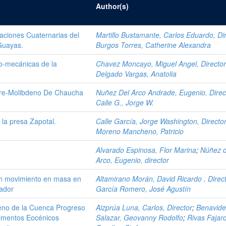
Author(s)
aciones Cuaternarias del
Martillo Bustamante, Carlos Eduardo, Di
 Guayas.
Burgos Torres, Catherine Alexandra
eo-mecánicas de la
Chavez Moncayo, Miguel Angel, Directo
Delgado Vargas, Anatolia
bre-Molibdeno De Chaucha
Nuñez Del Arco Andrade, Eugenio, Direc
Calle G., Jorge W.
e la presa Zapotal.
Calle García, Jorge Washington, Directo
Moreno Mancheno, Patricio
Alvarado Espinosa, Flor Marina
;
Núñez d
Arco, Eugenio, director
un movimiento en masa en
Altamirano Morán, David Ricardo , Direc
uador
García Romero, José Agustín
eno de la Cuenca Progreso
Aizprúa Luna, Carlos, Director
;
Benavide
dimentos Eocénicos
Salazar, Geovanny Rodolfo
;
Rivas Fajar