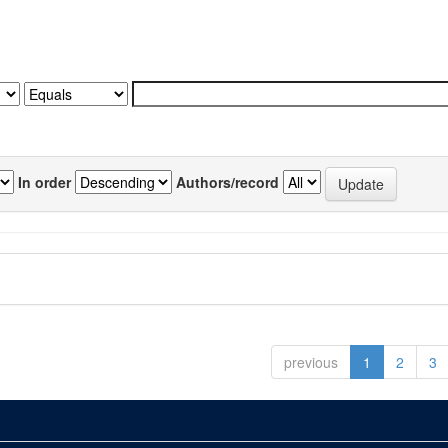
In order
Authors/record
previous
1
2
3