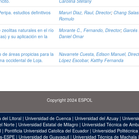
cito.
Carolina Stefany
ripa. estudios definitivos
Maruri Diaz, Raul, Director
;
Chang Salas
Romulo
zeolitas naturales en el río
Morante C., Fernando, Director
;
Garcés 
s) y su aplicación en la
Daniel Omar
 de áreas propicias para la
Navarrete Cuesta, Edison Manuel, Direc
na occidental de Loja.
López Escobar, Katthy Fernanda
Copyright 2024 ESPOL
 del Litoral
|
Universidad de Cuenca
|
Universidad del Azuay
|
Universi
el Norte
|
Universidad Estatal de Milagro
|
Universidad Técnica de Amb
l
|
Pontificia Universidad Catolica del Ecuador
|
Universidad Politécnica
as-ESPE
|
Universidad de Guayaquil
|
Universidad Técnica de Machala