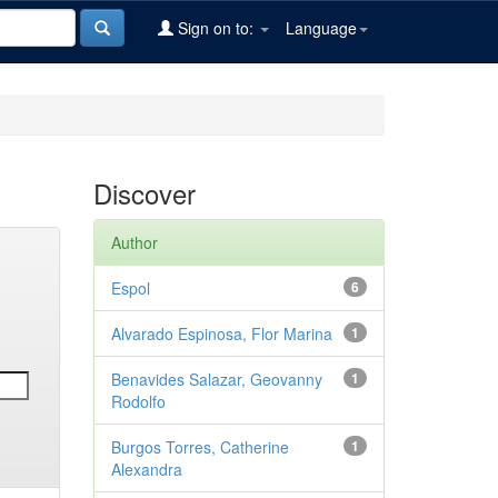
Sign on to:
Language
Discover
Author
Espol
6
Alvarado Espinosa, Flor Marina
1
Benavides Salazar, Geovanny
1
Rodolfo
Burgos Torres, Catherine
1
Alexandra