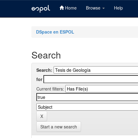
Home
Browse
Help
Skip
navigation
DSpace en ESPOL
Search
Search:
for
Current filters:
Start a new search