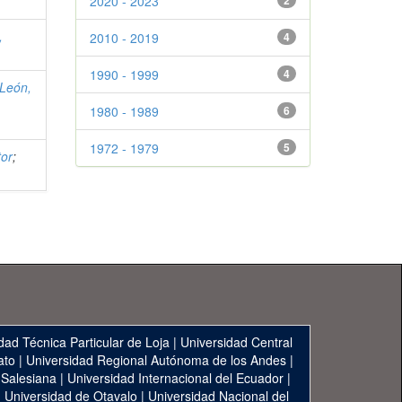
2020 - 2023
2
,
2010 - 2019
4
1990 - 1999
4
León,
1980 - 1989
6
1972 - 1979
5
tor
;
dad Técnica Particular de Loja
|
Universidad Central
ato
|
Universidad Regional Autónoma de los Andes
|
 Salesiana
|
Universidad Internacional del Ecuador
|
|
Universidad de Otavalo
|
Universidad Nacional del