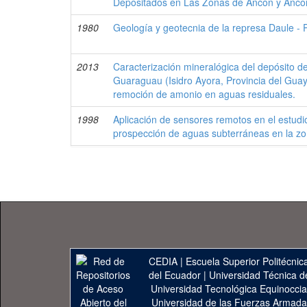
Depositados en Las Zonas de Ancón y Ancon
1980
Geología y geotecnia de la represa Daule - Pe
2013
Caracterización mineralógica del depósito de 
Guaraguau (Isidro Ayora, Provincia del Guaya
remoción de amonio en aguas residuales.
1998
Aplicación de sensores remotos en el estudio
prospección de aguas subterráneas en la zo
CEDIA
|
Escuela Superior Politécnica
del Ecuador
|
Universidad Técnica d
Universidad Tecnológica Equinoccia
Universidad de las Fuerzas Armad