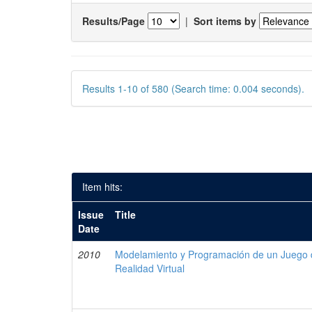
Results/Page
|
Sort items by
Results 1-10 of 580 (Search time: 0.004 seconds).
Item hits:
Issue
Title
Date
2010
Modelamiento y Programación de un Juego 
Realidad Virtual