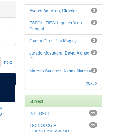
Avendaño, Allan, Director
3
ESPOL. FIEC: Ingeniería en
3
Comput...
García Cruz, Rita Magaly
3
Jurado Mosquera, David Alonso,
3
Di...
next
Marcillo Sánchez, Karina Narcisa
3
next >
Subject
da
INTERNET
11
jo,
TECNOLOGIA
11
CLIENTE/SERVIDOR