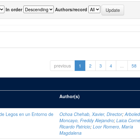
In order
Authors/record
previous
1
2
3
4
...
58
Author(s)
de Legos en un Entorno de
Ochoa Chehab, Xavier, Director
;
Arbole
Moncayo, Freddy Alejandro
;
Laica Corne
Ricardo Patricio
;
Loor Romero, María
Magdalena