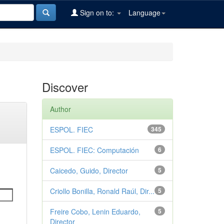
Sign on to:
Language
Discover
Author
ESPOL. FIEC
345
ESPOL. FIEC: Computación
6
Caicedo, Guido, Director
5
Criollo Bonilla, Ronald Raúl, Dir...
5
Freire Cobo, Lenin Eduardo,
5
Director