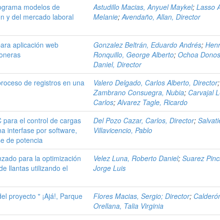
programa modelos de
Astudillo Macias, Anyuel Maykel
;
Lasso 
n y del mercado laboral
Melanie
;
Avendaño, Allan, Director
para aplicación web
Gonzalez Beltrán, Eduardo Andrés
;
Henr
roneras
Ronquillo, George Alberto
;
Ochoa Donos
Daniel, Director
proceso de registros en una
Valero Delgado, Carlos Alberto, Director
;
Zambrano Consuegra, Nubia
;
Carvajal 
Carlos
;
Alvarez Tagle, Ricardo
 para el control de cargas
Del Pozo Cazar, Carlos, Director
;
Salvati
 interfase por software,
Villavicencio, Pablo
se de potencia
nzado para la optimización
Velez Luna, Roberto Daniel
;
Suarez Pinc
 llantas utilizando el
Jorge Luis
el proyecto " ¡Ajá!, Parque
Flores Macias, Sergio; Director
;
Calderó
Orellana, Talia Virginia