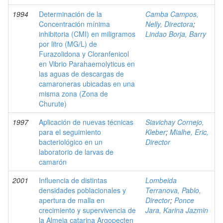
1994
Determinación de la
Camba Campos,
Concentración mínima
Nelly, Directora
;
inhibitoria (CMI) en miligramos
Lindao Borja, Barry
por litro (MG/L) de
Furazolidona y Cloranfenicol
en Vibrio Parahaemolyticus en
las aguas de descargas de
camaroneras ubicadas en una
misma zona (Zona de
Churute)
1997
Aplicación de nuevas técnicas
Siavichay Cornejo,
para el seguimiento
Kleber
;
Mialhe, Eric,
bacteriológico en un
Director
laboratorio de larvas de
camarón
2001
Influencia de distintas
Lombeida
densidades poblacionales y
Terranova, Pablo,
apertura de malla en
Director
;
Ponce
crecimiento y supervivencia de
Jara, Karina Jazmin
la Almeja catarina Argopecten