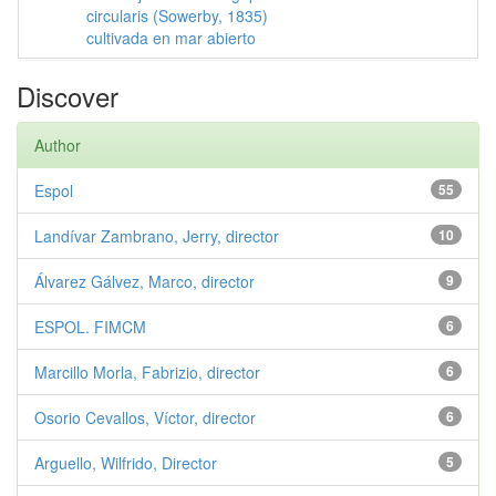
circularis (Sowerby, 1835)
cultivada en mar abierto
Discover
Author
Espol
55
Landívar Zambrano, Jerry, director
10
Álvarez Gálvez, Marco, director
9
ESPOL. FIMCM
6
Marcillo Morla, Fabrizio, director
6
Osorio Cevallos, Víctor, director
6
Arguello, Wilfrido, Director
5