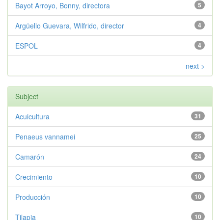
Bayot Arroyo, Bonny, directora
5
Argüello Guevara, Wilfrido, director
4
ESPOL
4
next >
Subject
Acuicultura
31
Penaeus vannamei
25
Camarón
24
Crecimiento
10
Producción
10
Tilapia
10