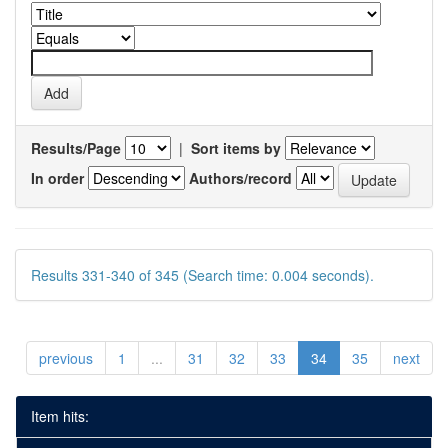
Results/Page
|
Sort items by
In order
Authors/record
Results 331-340 of 345 (Search time: 0.004 seconds).
previous
1
...
31
32
33
34
35
next
Item hits: