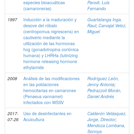
especies bioacuáticas
Parodi, Luis
(camaroneras)
Fernando
1997
Inducción a la maduración y
Guartatanga Inga,
desove del róbalo
Raul
;
Carvajal Veloz,
(centropomus nigrescens) en
Miguel
cautiverio mediante la
utilización de las hormonas
hcg (gonadotropina coriónica
humana) y LHRHa (lutinizing
hormone releasing hormone
ethylamide
2008
Análisis de las modificaciones
Rodríguez León,
en las poblaciones
Jenny Antonia
;
hemocitarias en camarones
Pedrazzoli Morán,
(Penaeus vannamei)
Daniel Andrés
infectados con WSSV
2017-
Uso de desinfectantes en
Calderón Velásquez,
07-26
Acuicultura
Jorge, Director
;
Mendoza Lombana,
Sonnya