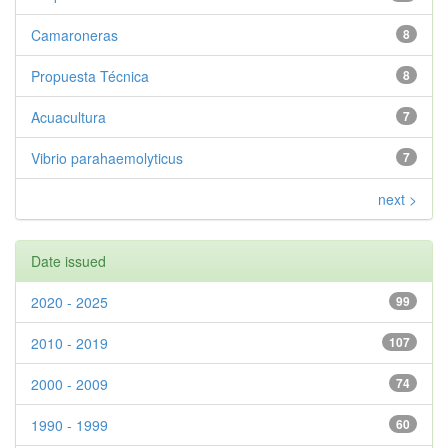
Camaroneras
8
Propuesta Técnica
8
Acuacultura
7
Vibrio parahaemolyticus
7
next >
Date issued
2020 - 2025
99
2010 - 2019
107
2000 - 2009
74
1990 - 1999
60