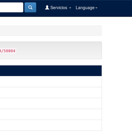
Servicios
Language
9/50804