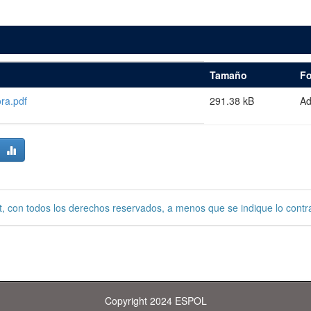
Tamaño
F
ra.pdf
291.38 kB
A
, con todos los derechos reservados, a menos que se indique lo contra
Copyright 2024 ESPOL