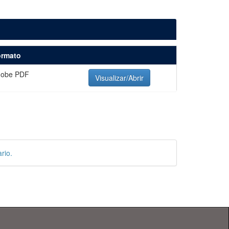
ormato
dobe PDF
Visualizar/Abrir
rio.