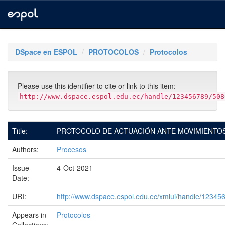
Skip
navigation
DSpace en ESPOL
PROTOCOLOS
Protocolos
Please use this identifier to cite or link to this item:
http://www.dspace.espol.edu.ec/handle/123456789/508
Title:
PROTOCOLO DE ACTUACIÓN ANTE MOVIMIENTOS
Authors:
Procesos
Issue
4-Oct-2021
Date:
URI:
http://www.dspace.espol.edu.ec/xmlui/handle/1234
Appears in
Protocolos