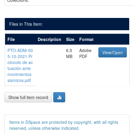
Collections:
Files in This Item:
File
Description
Size
Format
PTO-ADM-00
6.5
Adobe
View/Open
5-10-2021 Pr
MB
PDF
otocolo de ac
tuación ante
movimientos
sismicos.pdf
Show full item record
Items in DSpace are protected by copyright, with all rights
reserved, unless otherwise indicated.