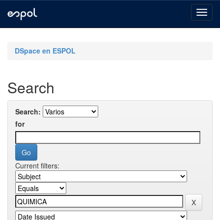
Skip
navigation
DSpace en ESPOL
Search
Search:
for
Current filters: