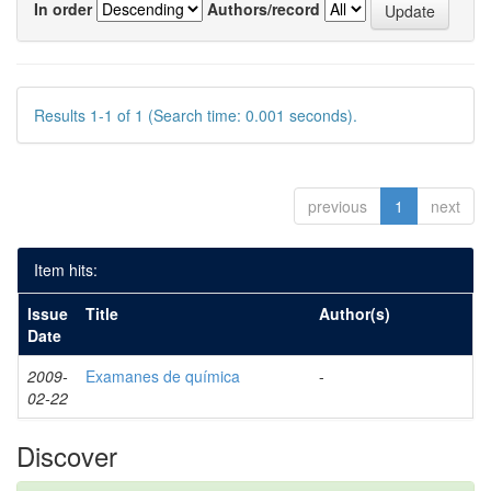
In order
Authors/record
Results 1-1 of 1 (Search time: 0.001 seconds).
previous
1
next
Item hits:
Issue
Title
Author(s)
Date
2009-
Examanes de química
-
02-22
Discover