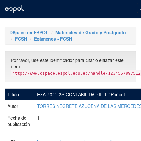
Skip
navigation
DSpace en ESPOL
Materiales de Grado y Postgrado
FCSH
Exámenes - FCSH
Por favor, use este identificador para citar o enlazar este
ítem:
http://www.dspace.espol.edu.ec/handle/123456789/512
Título :
EXA-2021-2S-CONTABILIDAD III-1-2Par.pdf
Autor :
TORRES NEGRETE AZUCENA DE LAS MERCEDE
Fecha de
1
publicación
: