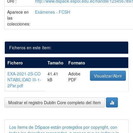
URI :
http://www.dspace.espol.edu.ec/handle/123456789
Aparece en
Exámenes - FCSH
las
colecciones:
Ficheros en este ítem:
Fichero
Tamaño
Formato
EXA-2021-2S-CO
41.41
Adobe
Visualizar/Abrir
NTABILIDAD III-1-
kB
PDF
2Par.pdf
Mostrar el registro Dublin Core completo del ítem
Los ítems de DSpace están protegidos por copyright, con