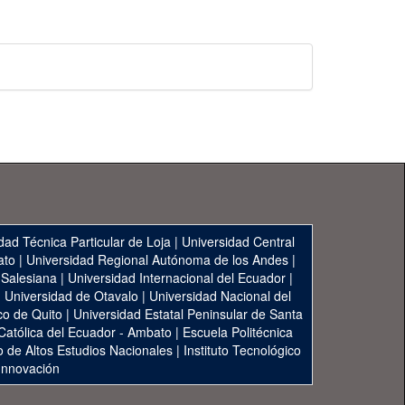
dad Técnica Particular de Loja
|
Universidad Central
ato
|
Universidad Regional Autónoma de los Andes
|
 Salesiana
|
Universidad Internacional del Ecuador
|
|
Universidad de Otavalo
|
Universidad Nacional del
co de Quito
|
Universidad Estatal Peninsular de Santa
 Católica del Ecuador - Ambato
|
Escuela Politécnica
to de Altos Estudios Nacionales
|
Instituto Tecnológico
 Innovación