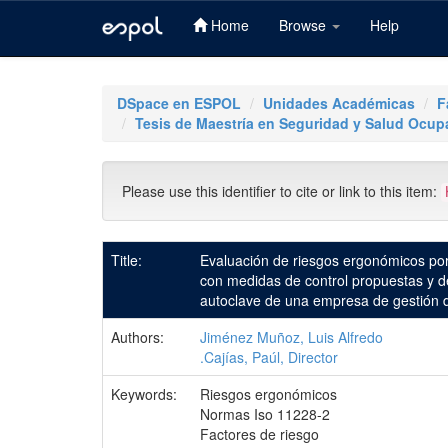
Home
Browse
Help
Skip
navigation
DSpace en ESPOL
Unidades Académicas
F
Tesis de Maestría en Seguridad y Salud Ocup
Please use this identifier to cite or link to this item:
Title:
Evaluación de riesgos ergonómicos por 
con medidas de control propuestas y de
autoclave de una empresa de gestión d
Authors:
Jiménez Muñoz, Luis Alfredo
.Cajías, Paúl, Director
Keywords:
Riesgos ergonómicos
Normas Iso 11228-2
Factores de riesgo