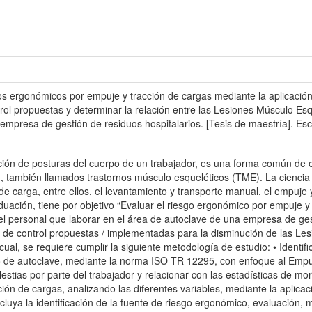
os ergonómicos por empuje y tracción de cargas mediante la aplicación
ol propuestas y determinar la relación entre las Lesiones Músculo Esqu
mpresa de gestión de residuos hospitalarios. [Tesis de maestría]. Escu
pción de posturas del cuerpo de un trabajador, es una forma común de e
d, también llamados trastornos músculo esqueléticos (TME). La ciencia
e carga, entre ellos, el levantamiento y transporte manual, el empuje 
uación, tiene por objetivo “Evaluar el riesgo ergonómico por empuje y 
el personal que laborar en el área de autoclave de una empresa de gesti
 de control propuestas / implementadas para la disminución de las Le
cual, se requiere cumplir la siguiente metodología de estudio: • Identi
 de autoclave, mediante la norma ISO TR 12295, con enfoque al Empuje 
estias por parte del trabajador y relacionar con las estadísticas de mo
ción de cargas, analizando las diferentes variables, mediante la aplic
ncluya la identificación de la fuente de riesgo ergonómico, evaluación