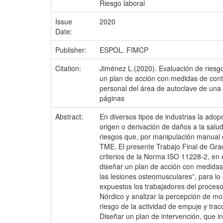
Riesgo laboral
Issue
2020
Date:
Publisher:
ESPOL. FIMCP
Citation:
Jiménez L.(2020). Evaluación de riesg
un plan de acción con medidas de contr
personal del área de autoclave de una e
páginas
Abstract:
En diversos tipos de industrias la ado
origen o derivación de daños a la salu
riesgos que, por manipulación manual d
TME. El presente Trabajo Final de Grad
criterios de la Norma ISO 11228-2, en 
diseñar un plan de acción con medidas
las lesiones osteomusculares”, para lo 
expuestos los trabajadores del proceso
Nórdico y analizar la percepción de mol
riesgo de la actividad de empuje y trac
Diseñar un plan de intervención, que i