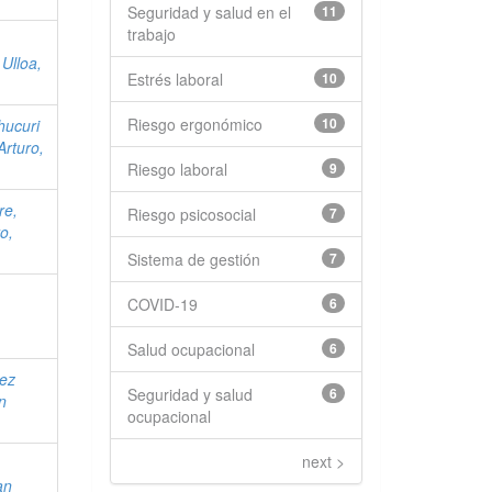
Seguridad y salud en el
11
trabajo
 Ulloa,
Estrés laboral
10
Riesgo ergonómico
10
hucuri
Arturo,
Riesgo laboral
9
re,
Riesgo psicosocial
7
ro,
Sistema de gestión
7
COVID-19
6
Salud ocupacional
6
ez
Seguridad y salud
6
an
ocupacional
next >
an