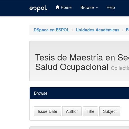
Home
Browse
Help
Skip
navigation
DSpace en ESPOL
Unidades Académicas
F
Tesis de Maestría en Se
Salud Ocupacional
Collect
Browse