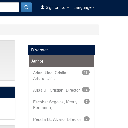
Sign on to:
Language
Discover
Author
Arias Ulloa, Cristian
16
Arturo, Dir...
Arias U., Cristian, Director
14
Escobar Segovia, Kenny
7
Fernando, ...
Peralta B., Álvaro, Director
7