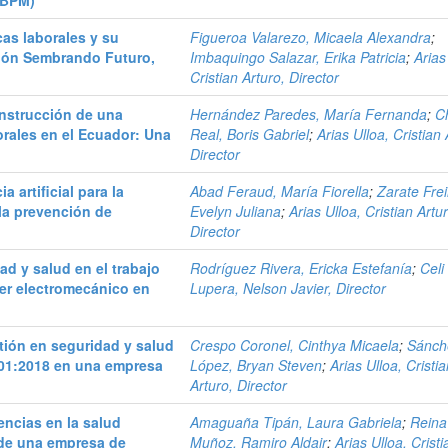
(BPM)
as laborales y su
Figueroa Valarezo, Micaela Alexandra
;
ción Sembrando Futuro,
Imbaquingo Salazar, Erika Patricia
;
Arias
Cristian Arturo, Director
onstrucción de una
Hernández Paredes, María Fernanda
;
C
orales en el Ecuador: Una
Real, Boris Gabriel
;
Arias Ulloa, Cristian 
Director
a artificial para la
Abad Feraud, María Fiorella
;
Zarate Frei
la prevención de
Evelyn Juliana
;
Arias Ulloa, Cristian Artu
Director
ad y salud en el trabajo
Rodríguez Rivera, Ericka Estefanía
;
Celi
ler electromecánico en
Lupera, Nelson Javier, Director
tión en seguridad y salud
Crespo Coronel, Cinthya Micaela
;
Sánch
01:2018 en una empresa
López, Bryan Steven
;
Arias Ulloa, Cristi
Arturo, Director
encias en la salud
Amaguaña Tipán, Laura Gabriela
;
Reina
 de una empresa de
Muñoz, Ramiro Aldair
;
Arias Ulloa, Cristi