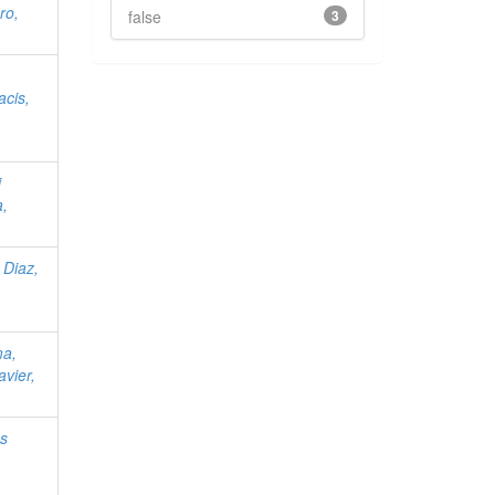
ro,
false
3
acis,
i
a,
 Diaz,
ma,
avier,
as