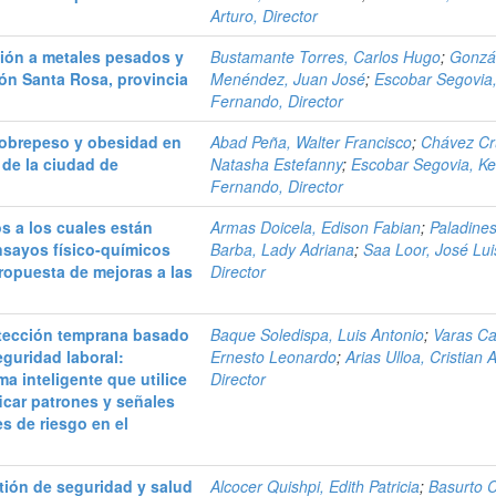
Arturo, Director
ción a metales pesados y
Bustamante Torres, Carlos Hugo
;
Gonzá
ón Santa Rosa, provincia
Menéndez, Juan José
;
Escobar Segovia
Fernando, Director
sobrepeso y obesidad en
Abad Peña, Walter Francisco
;
Chávez Cr
 de la ciudad de
Natasha Estefanny
;
Escobar Segovia, K
Fernando, Director
s a los cuales están
Armas Doicela, Edison Fabian
;
Paladine
nsayos físico-químicos
Barba, Lady Adriana
;
Saa Loor, José Lui
ropuesta de mejoras a las
Director
detección temprana basado
Baque Soledispa, Luis Antonio
;
Varas Ca
seguridad laboral:
Ernesto Leonardo
;
Arias Ulloa, Cristian A
a inteligente que utilice
Director
icar patrones y señales
s de riesgo en el
tión de seguridad y salud
Alcocer Quishpi, Edith Patricia
;
Basurto 