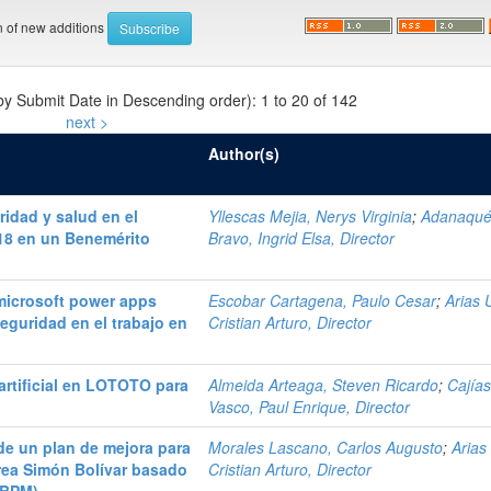
on of new additions
 by Submit Date in Descending order): 1 to 20 of 142
next >
Author(s)
idad y salud en el
Yllescas Mejia, Nerys Virginia
;
Adanaqu
18 en un Benemérito
Bravo, Ingrid Elsa, Director
 microsoft power apps
Escobar Cartagena, Paulo Cesar
;
Arias 
seguridad en el trabajo en
Cristian Arturo, Director
artificial en LOTOTO para
Almeida Arteaga, Steven Ricardo
;
Cajía
Vasco, Paul Enrique, Director
 de un plan de mejora para
Morales Lascano, Carlos Augusto
;
Arias
érea Simón Bolívar basado
Cristian Arturo, Director