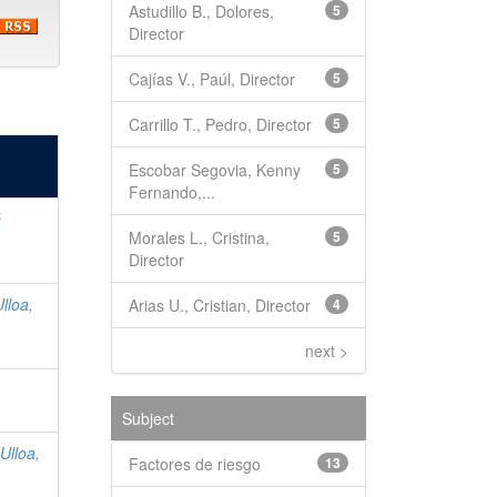
Astudillo B., Dolores,
5
Director
Cajías V., Paúl, Director
5
Carrillo T., Pedro, Director
5
Escobar Segovia, Kenny
5
Fernando,...
é
Morales L., Cristina,
5
Director
Ulloa,
Arias U., Cristian, Director
4
next >
s
Subject
 Ulloa,
Factores de riesgo
13