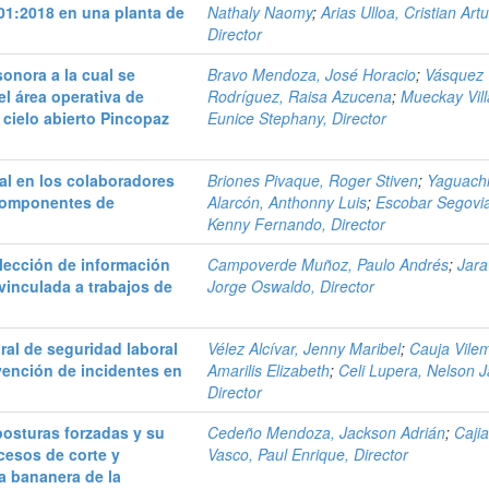
01:2018 en una planta de
Nathaly Naomy
;
Arias Ulloa, Cristian Artu
Director
onora a la cual se
Bravo Mendoza, José Horacio
;
Vásquez
l área operativa de
Rodríguez, Raisa Azucena
;
Mueckay Vill
 cielo abierto Pincopaz
Eunice Stephany, Director
al en los colaboradores
Briones Pivaque, Roger Stiven
;
Yaguach
 componentes de
Alarcón, Anthonny Luis
;
Escobar Segovi
Kenny Fernando, Director
olección de información
Campoverde Muñoz, Paulo Andrés
;
Jara
vinculada a trabajos de
Jorge Oswaldo, Director
ral de seguridad laboral
Vélez Alcívar, Jenny Maribel
;
Cauja Vile
vención de incidentes en
Amarilis Elizabeth
;
Celi Lupera, Nelson J
Director
posturas forzadas y su
Cedeño Mendoza, Jackson Adrián
;
Caji
cesos de corte y
Vasco, Paul Enrique, Director
a bananera de la