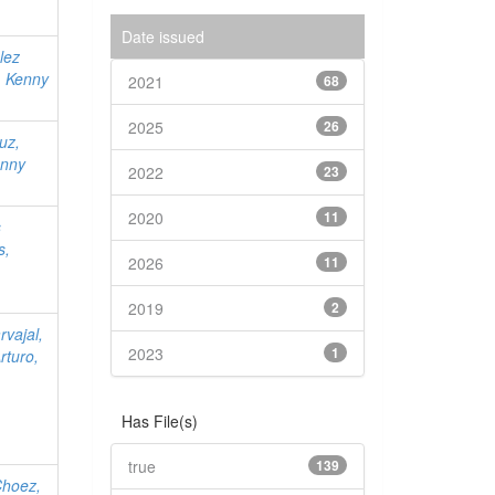
Date issued
lez
, Kenny
2021
68
2025
26
uz,
enny
2022
23
2020
11
s
s,
2026
11
2019
2
rvajal,
2023
1
rturo,
Has File(s)
true
139
Choez,