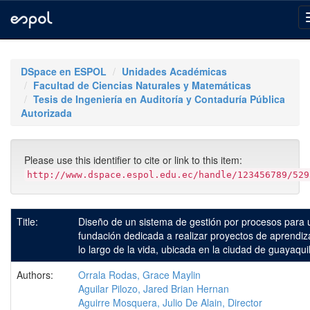
Skip
navigation
DSpace en ESPOL
Unidades Académicas
Facultad de Ciencias Naturales y Matemáticas
Tesis de Ingeniería en Auditoría y Contaduría Pública
Autorizada
Please use this identifier to cite or link to this item:
http://www.dspace.espol.edu.ec/handle/123456789/529
Title:
Diseño de un sistema de gestión por procesos para 
fundación dedicada a realizar proyectos de aprendiz
lo largo de la vida, ubicada en la ciudad de guayaquil
Authors:
Orrala Rodas, Grace Maylin
Aguilar Pilozo, Jared Brian Hernan
Aguirre Mosquera, Julio De Alain, Director