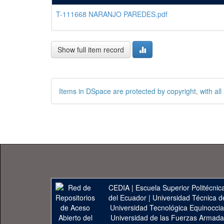
T-111668 NARANJO PAREDES.pdf
Show full item record
Items in DSpace are protected by copyright, with all 
CEDIA
|
Escuela Superior Politécnica
del Ecuador
|
Universidad Técnica d
Universidad Tecnológica Equinoccia
Universidad de las Fuerzas Armad