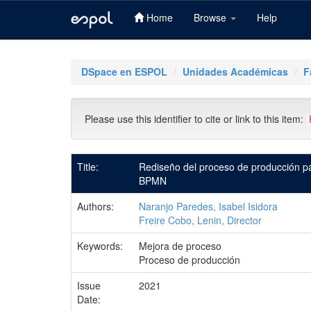
Home
Browse
Help
Skip
navigation
DSpace en ESPOL
Unidades Académicas
F
Please use this identifier to cite or link to this item:
Title:
Rediseño del proceso de producción par
BPMN
Authors:
Naranjo Paredes, Isabel Isidora
Freire Cobo, Lenin, Director
Keywords:
Mejora de proceso
Proceso de producción
Issue
2021
Date: