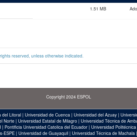
1.51 MB
Ad
rights reserved, unless otherwise indicated.
Copyright 2024 ESPOL
 del Litoral
|
Universidad de Cuenca
|
Universidad del Azuay
|
Universi
el Norte
|
Universidad Estatal de Milagro
|
Universidad Técnica de Amb
l
|
Pontificia Universidad Catolica del Ecuador
|
Universidad Politécnica
as-ESPE
|
Universidad de Guayaquil
|
Universidad Técnica de Machala