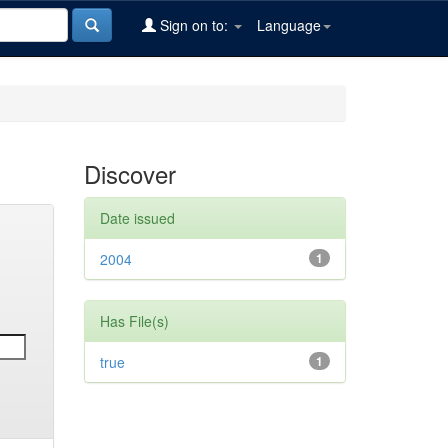
Sign on to:
Language
Discover
Date issued
2004
1
Has File(s)
true
1