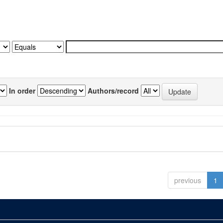
In order
Authors/record
previous
1