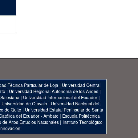
dad Técnica Particular de Loja
|
Universidad Central
ato
|
Universidad Regional Autónoma de los Andes
|
 Salesiana
|
Universidad Internacional del Ecuador
|
|
Universidad de Otavalo
|
Universidad Nacional del
co de Quito
|
Universidad Estatal Peninsular de Santa
 Católica del Ecuador - Ambato
|
Escuela Politécnica
to de Altos Estudios Nacionales
|
Instituto Tecnológico
 Innovación