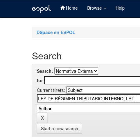
Home
Browse
Help
Skip
navigation
DSpace en ESPOL
Search
Search:
for
Current filters:
Start a new search