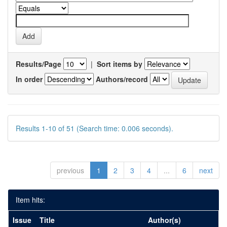
Results/Page
|
Sort items by
In order
Authors/record
Results 1-10 of 51 (Search time: 0.006 seconds).
previous
1
2
3
4
...
6
next
Item hits:
Issue
Title
Author(s)