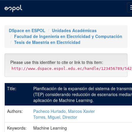
Skip
navigation
DSpace en ESPOL
Unidades Académicas
Facultad de Ingeniería en Electricidad y Computación
Tesis de Maestría en Electricidad
Please use this identifier to cite or link to this item:
http://www.dspace.espol.edu.ec/handle/123456789/542
Title:
Planificación de la expansión del sistema de transmi
(TEP) considerando reducción de escenarios median
aplicación de Machine Learning.
Authors:
Pacheco Hurtado, Marcos Xavier
Torres, Miguel, Director
Keywords:
Machine Learning