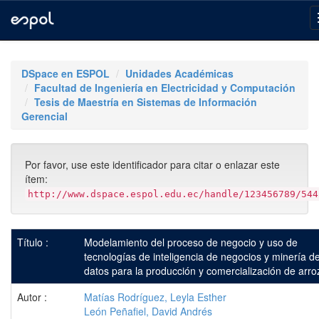
Skip
navigation
DSpace en ESPOL
Unidades Académicas
Facultad de Ingeniería en Electricidad y Computación
Tesis de Maestría en Sistemas de Información
Gerencial
Por favor, use este identificador para citar o enlazar este
ítem:
http://www.dspace.espol.edu.ec/handle/123456789/544
Título :
Modelamiento del proceso de negocio y uso de
tecnologías de inteligencia de negocios y minería d
datos para la producción y comercialización de arro
Autor :
Matías Rodríguez, Leyla Esther
León Peñafiel, David Andrés