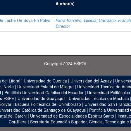
Author(s)
De Leche De Soya En Polvo
Parra Barreiro, Gisella
;
Carrasco, Franci
Director
Copyright 2024 ESPOL
 del Litoral
|
Universidad de Cuenca
|
Universidad del Azuay
|
Universi
el Norte
|
Universidad Estatal de Milagro
|
Universidad Técnica de Amb
l
|
Pontificia Universidad Catolica del Ecuador
|
Universidad Politécnica
as-ESPE
|
Universidad de Guayaquil
|
Universidad Técnica de Machala
Bolivar
|
Escuela Politécnica del Chimborazo
|
Universidad San Francis
Universidad Católica de Santiago de Guayaquil
|
Pontificia Universidad
atal del Carchi
|
Universidad de Especialidades Espíritu Santo
|
Institu
Cordillera
|
Secretaría Educación Superior, Ciencia, Tecnología e