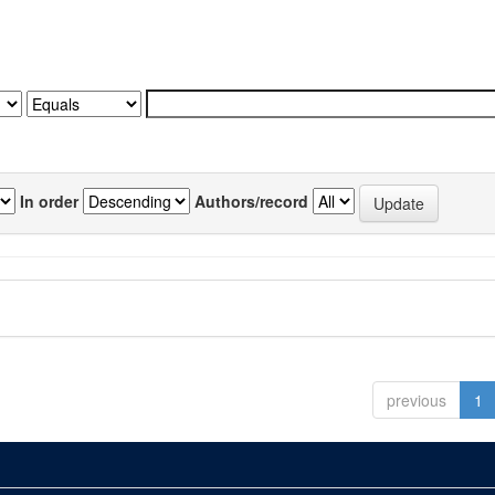
In order
Authors/record
previous
1