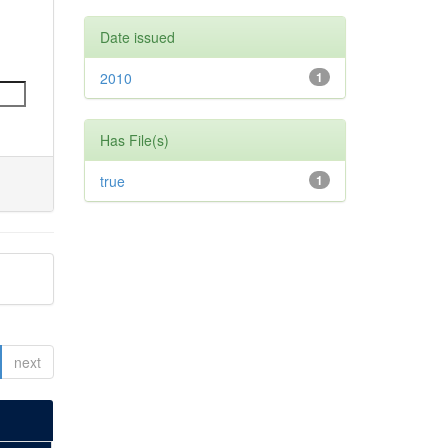
Date issued
2010
1
Has File(s)
true
1
next