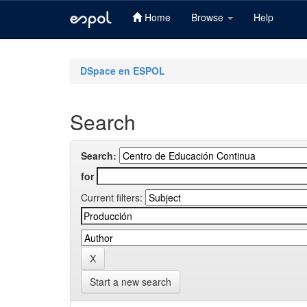
Home
Browse
Help
Skip
navigation
DSpace en ESPOL
Search
Search:
for
Current filters:
Start a new search