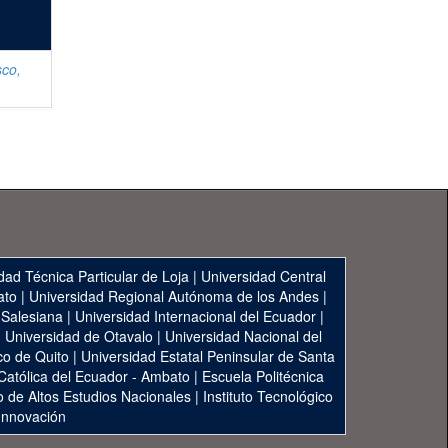
sco,
dad Técnica Particular de Loja
|
Universidad Central
ato
|
Universidad Regional Autónoma de los Andes
|
 Salesiana
|
Universidad Internacional del Ecuador
|
|
Universidad de Otavalo
|
Universidad Nacional del
co de Quito
|
Universidad Estatal Peninsular de Santa
 Católica del Ecuador - Ambato
|
Escuela Politécnica
to de Altos Estudios Nacionales
|
Instituto Tecnológico
 Innovación