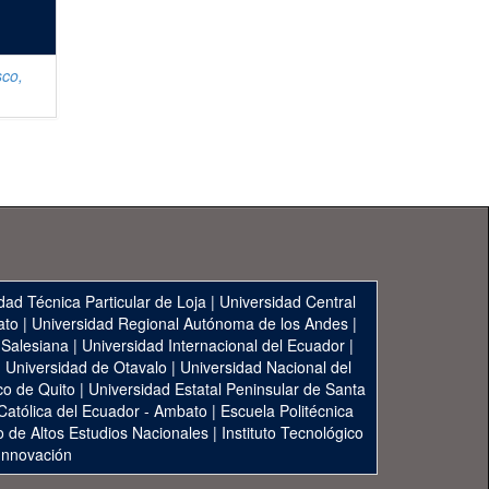
sco,
dad Técnica Particular de Loja
|
Universidad Central
ato
|
Universidad Regional Autónoma de los Andes
|
 Salesiana
|
Universidad Internacional del Ecuador
|
|
Universidad de Otavalo
|
Universidad Nacional del
co de Quito
|
Universidad Estatal Peninsular de Santa
 Católica del Ecuador - Ambato
|
Escuela Politécnica
to de Altos Estudios Nacionales
|
Instituto Tecnológico
 Innovación