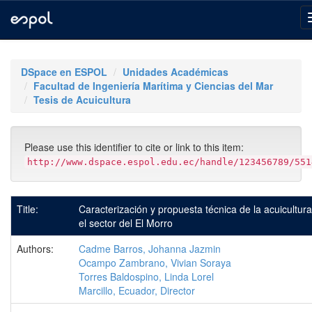
Skip
navigation
DSpace en ESPOL
Unidades Académicas
Facultad de Ingeniería Marítima y Ciencias del Mar
Tesis de Acuicultura
Please use this identifier to cite or link to this item:
http://www.dspace.espol.edu.ec/handle/123456789/551
Title:
Caracterización y propuesta técnica de la acuicultur
el sector del El Morro
Authors:
Cadme Barros, Johanna Jazmin
Ocampo Zambrano, Vivian Soraya
Torres Baldospino, Linda Lorel
Marcillo, Ecuador, Director