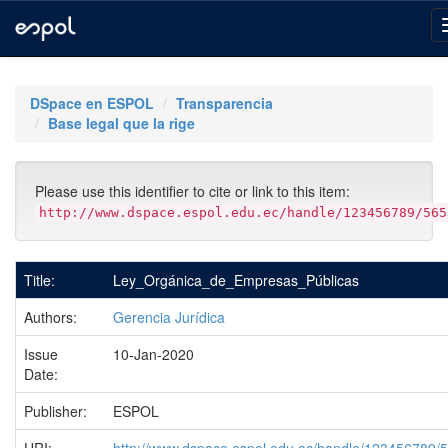
Skip
navigation
DSpace en ESPOL
Transparencia
Base legal que la rige
Please use this identifier to cite or link to this item:
http://www.dspace.espol.edu.ec/handle/123456789/565
Title:
Ley_Orgánica_de_Empresas_Públicas
Authors:
Gerencia Jurídica
Issue
10-Jan-2020
Date:
Publisher:
ESPOL