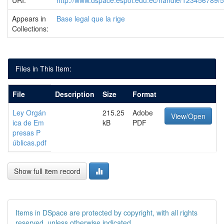
URI:
http://www.dspace.espol.edu.ec/handle/123456789/
Appears in
Base legal que la rige
Collections:
Files in This Item:
File
Description
Size
Format
Ley Orgán
215.25
Adobe
View/Open
ica de Em
kB
PDF
presas P
úblicas.pdf
Show full item record
Items in DSpace are protected by copyright, with all rights
reserved, unless otherwise indicated.