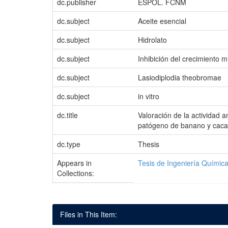
dc.publisher
ESPOL. FCNM
dc.subject
Aceite esencial
dc.subject
Hidrolato
dc.subject
Inhibición del crecimiento mi
dc.subject
Lasiodiplodia theobromae
dc.subject
in vitro
dc.title
Valoración de la actividad a
patógeno de banano y caca
dc.type
Thesis
Appears in
Tesis de Ingeniería Químic
Collections:
Files in This Item: