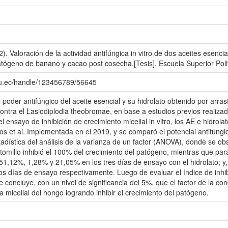
). Valoración de la actividad antifúngica in vitro de dos aceites esencia
tógeno de banano y cacao post cosecha.[Tesis]. Escuela Superior Polite
du.ec/handle/123456789/56645
l poder antifúngico del aceite esencial y su hidrolato obtenido por arr
ontra el Lasiodiplodia theobromae, en base a estudios previos realiza
 ensayo de inhibición de crecimiento micelial in vitro, los AE e hidrolat
los et al. Implementada en el 2019, y se comparó el potencial antifúng
adística del análisis de la varianza de un factor (ANOVA), donde se ob
tomillo inhibió el 100% del crecimiento del patógeno, mientras que pa
 51,12%, 1,28% y 21,05% en los tres días de ensayo con el hidrolato; 
os días de ensayo respectivamente. Luego de evaluar el índice de inhibi
concluye, con un nivel de significancia del 5%, que el factor de la con
rea micelial del hongo logrando inhibir el crecimiento del patógeno.