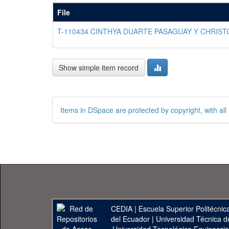
File
T-110434 CINTHYA DUARTE PASAGUAY Y CHRIST
Show simple item record
Items in DSpace are protected by copyright, with all 
CEDIA
|
Escuela Superior Politécnica
del Ecuador
|
Universidad Técnica d