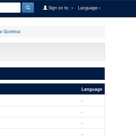
Sign on to:
Language
ía Química
Language
-
-
-
-