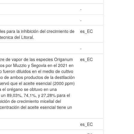
-
-
les para la inhibición del crecimiento de
es_EC
cnica del Litoral.
-
astre de vapor de las especies Origanum
es_EC
dos por Muzzio y Segovia en el 2021 en
o fueron diluidos en el medio de cultivo
ico de ambos productos de la destilación
servó que el aceite esencial (2000 ppm)
ra el orégano se obtuvo en una
y, un 89,03%, 74,1%, y 27,28% para el
ción de crecimiento micelial del
centración del aceite esencial tiene un
es_EC