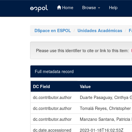
Home
Browse
Help
Skip
navigation
DSpace en ESPOL
Unidades Académicas
F
Please use this identifier to cite or link to this item:
Full metadata record
DC Field
Value
dc.contributor.author
Duarte Pasaguay, Cinthya G
dc.contributor.author
Tomalá Reyes, Christopher
dc.contributor.author
Manzano Santana, Patricia I
dc.date.accessioned
2023-01-18T16:02:53Z