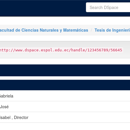
acultad de Ciencias Naturales y Matemáticas
Tesis de Ingenier
http://www.dspace.espol.edu.ec/handle/123456789/56645
abriela
 José
sabel , Director