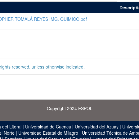
Descript
OPHER TOMALÁ REYES IMG. QUIMICO.pdf
rights reserved, unless otherwise indicated.
Copyright 2024 ESPOL
 del Litoral
|
Universidad de Cuenca
|
Universidad del Azuay
|
Universi
el Norte
|
Universidad Estatal de Milagro
|
Universidad Técnica de Amb