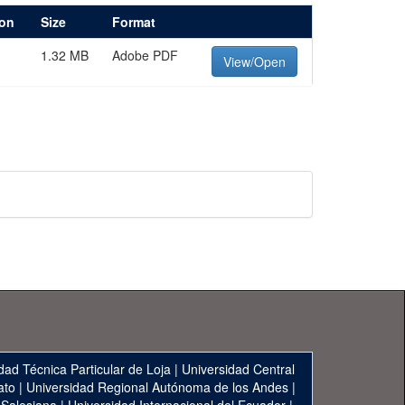
ion
Size
Format
1.32 MB
Adobe PDF
View/Open
dad Técnica Particular de Loja
|
Universidad Central
ato
|
Universidad Regional Autónoma de los Andes
|