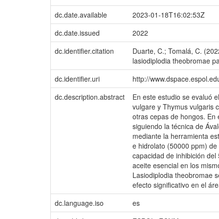
dc.date.available
2023-01-18T16:02:53Z
dc.date.issued
2022
dc.identifier.citation
Duarte, C.; Tomalá, C. (2022
lasiodiplodia theobromae pa
dc.identifier.uri
http://www.dspace.espol.e
dc.description.abstract
En este estudio se evaluó e
vulgare y Thymus vulgaris c
otras cepas de hongos. En el
siguiendo la técnica de Áva
mediante la herramienta est
e hidrolato (50000 ppm) de 
capacidad de inhibición del
aceite esencial en los mism
Lasiodiplodia theobromae se 
efecto significativo en el á
dc.language.iso
es