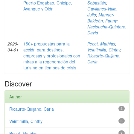
Puerto Engabao, Chipipe,
Sebastián
;
Ayangue y Olón
Gavilanes-Valle,
Julio
;
Manner-
Baldeón, Fanny
;
Nacipucha-Quintero,
David
2020-
150+ propuestas para la
Pecot, Mathias
;
04-01
acción para destinos,
Veintimilla, Cinthy
;
empresas y profesionales con
Ricaurte-Quijano,
miras a la regeneración del
Carla
turismo en tiempos de crisis
Discover
Author
Ricaurte-Quijano, Carla
4
Veintimilla, Cinthy
3
Pecot, Mathias
2