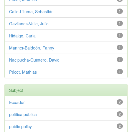
Calle-Lituma, Sebastián
1
Gavilanes-Valle, Julio
1
Hidalgo, Carla
1
Manner-Baldeón, Fanny
1
Nacipucha-Quintero, David
1
Pécot, Mathias
1
Subject
Ecuador
2
política pública
2
public policy
2