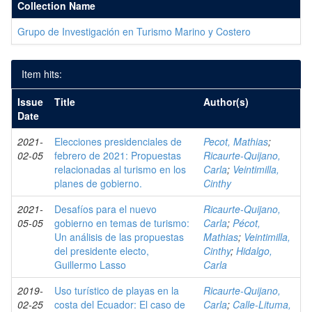
Collection Name
Grupo de Investigación en Turismo Marino y Costero
Item hits:
Issue
Title
Author(s)
Date
2021-
Elecciones presidenciales de
Pecot, Mathias
;
02-05
febrero de 2021: Propuestas
Ricaurte-Quijano,
relacionadas al turismo en los
Carla
;
Veintimilla,
planes de gobierno.
Cinthy
2021-
Desafíos para el nuevo
Ricaurte-Quijano,
05-05
gobierno en temas de turismo:
Carla
;
Pécot,
Un análisis de las propuestas
Mathias
;
Veintimilla,
del presidente electo,
Cinthy
;
Hidalgo,
Guillermo Lasso
Carla
2019-
Uso turístico de playas en la
Ricaurte-Quijano,
02-25
costa del Ecuador: El caso de
Carla
;
Calle-Lituma,