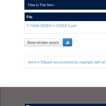
Files in This Item:
File
T-70598 CEDEÃ O CEDEÃ O.pdf
Show full item record
Items in DSpace are protected by copyright, with all 