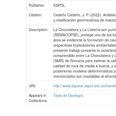
Publisher:
ESPOL
Citation:
Cedeño Cedeño, J. P. (2022). Análisis 
y clasificación geomecánica de macizo
Description:
La Chocolatera y La Lobería son punt
(REMACOPSE), protege uno de los luga
área se evidencia la formación de cav
respectivas implicaciones ambientales
presente trabajo presenta la caracter
comprendido entre La Chocolatera y L
(SMR) de Romana para estimar la calida
calidad de roca de media a buena, y es
posteriores modelos determinísticos p
mencionados son inestables al afronta
URI:
http://www.dspace.espol.edu.ec/han
Appears in
Tesis de Geología
Collections: