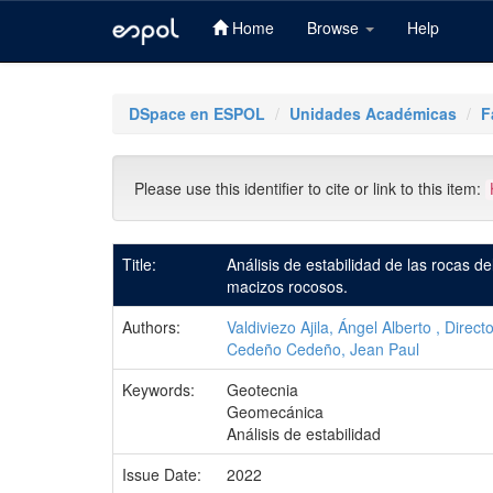
Home
Browse
Help
Skip
navigation
DSpace en ESPOL
Unidades Académicas
F
Please use this identifier to cite or link to this item:
Title:
Análisis de estabilidad de las rocas d
macizos rocosos.
Authors:
Valdiviezo Ajila, Ángel Alberto , Direct
Cedeño Cedeño, Jean Paul
Keywords:
Geotecnia
Geomecánica
Análisis de estabilidad
Issue Date:
2022