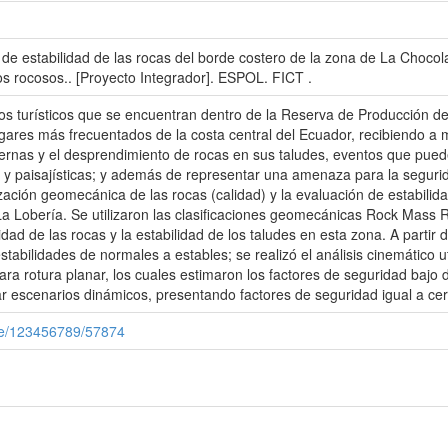
de estabilidad de las rocas del borde costero de la zona de La Chocola
s rocosos.. [Proyecto Integrador]. ESPOL. FICT .
os turísticos que se encuentran dentro de la Reserva de Producción d
res más frecuentados de la costa central del Ecuador, recibiendo a 
ernas y el desprendimiento de rocas en sus taludes, eventos que puede
 y paisajísticas; y además de representar una amenaza para la segurida
ización geomecánica de las rocas (calidad) y la evaluación de estabili
a Lobería. Se utilizaron las clasificaciones geomecánicas Rock Mass 
d de las rocas y la estabilidad de los taludes en esta zona. A partir d
tabilidades de normales a estables; se realizó el análisis cinemático ut
ara rotura planar, los cuales estimaron los factores de seguridad bajo 
r escenarios dinámicos, presentando factores de seguridad igual a cer
dle/123456789/57874