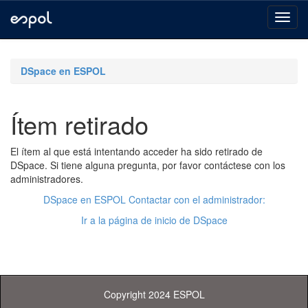
Skip
navigation
DSpace en ESPOL
Ítem retirado
El ítem al que está intentando acceder ha sido retirado de
DSpace. Si tiene alguna pregunta, por favor contáctese con los
administradores.
DSpace en ESPOL Contactar con el administrador:
Ir a la página de inicio de DSpace
Copyright 2024 ESPOL