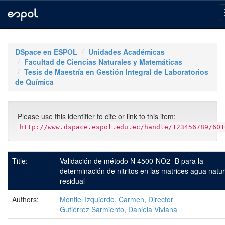
Skip
navigation
DSpace en ESPOL
Unidades Académicas
Facultad de Ciencias Naturales y Matemáticas
Tesis de Maestría en Gestión Integral de Laboratorios
de Química
Please use this identifier to cite or link to this item:
http://www.dspace.espol.edu.ec/handle/123456789/601
Title:
Validación de método N 4500-NO2 -B para la
determinación de nitritos en las matrices agua natur
residual
Authors:
Montiel Izquierdo, Carmen, Director
Gutiérrez Sarmiento, Daniela Viviana