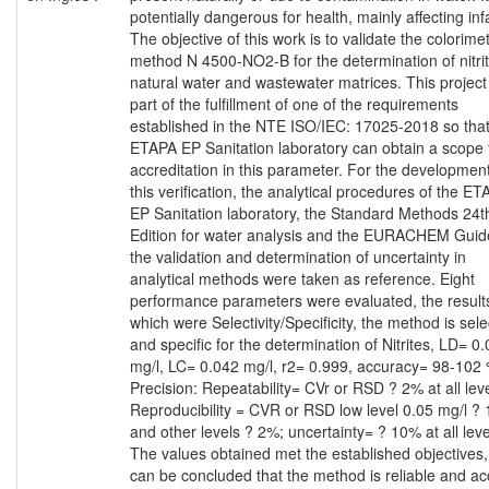
potentially dangerous for health, mainly affecting inf
The objective of this work is to validate the colorimet
method N 4500-NO2-B for the determination of nitrit
natural water and wastewater matrices. This project 
part of the fulfillment of one of the requirements
established in the NTE ISO/IEC: 17025-2018 so that
ETAPA EP Sanitation laboratory can obtain a scope f
accreditation in this parameter. For the development
this verification, the analytical procedures of the E
EP Sanitation laboratory, the Standard Methods 24t
Edition for water analysis and the EURACHEM Guid
the validation and determination of uncertainty in
analytical methods were taken as reference. Eight
performance parameters were evaluated, the result
which were Selectivity/Specificity, the method is sele
and specific for the determination of Nitrites, LD= 0
mg/l, LC= 0.042 mg/l, r2= 0.999, accuracy= 98-102 
Precision: Repeatability= CVr or RSD ? 2% at all leve
Reproducibility = CVR or RSD low level 0.05 mg/l ?
and other levels ? 2%; uncertainty= ? 10% at all leve
The values obtained met the established objectives, 
can be concluded that the method is reliable and ac