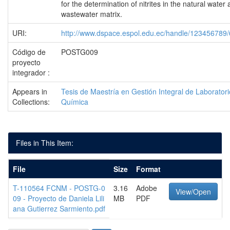
for the determination of nitrites in the natural water
wastewater matrix.
URI:
http://www.dspace.espol.edu.ec/handle/123456789
Código de
POSTG009
proyecto
integrador :
Appears in
Tesis de Maestría en Gestión Integral de Laborator
Collections:
Química
Files in This Item:
File
Size
Format
T-110564 FCNM - POSTG-0
3.16
Adobe
View/Open
09 - Proyecto de Daniela Lili
MB
PDF
ana Gutierrez Sarmiento.pdf