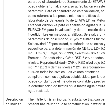
para que el laboratorio de Saneamiento de ETAPA 
pueda obtener un alcance a su acreditación en este
parámetro. Para el desarrollo de esta validación, s
como referencia los procedimientos analíticos del
laboratorio de Saneamiento de ETAPA EP, los Méto
Estándar edición 24 para el análisis de aguas y la 
EURACHEM para la validación y determinación de l
incertidumbre en métodos analíticos. Se evaluaron
parámetros de desempeño, cuyos resultados fuero
Selectividad / Especificidad, el método es selectivo 
específico para la determinación de Nitritos, LD= 0,
mg/l, LC= 0,05 mg/l, r2= 0,999, exactitud= 98- 102%
Precision: Repetibilidad= CVr o RSD ? 2% en todos 
niveles; Reproducibilidad= CVR o RSD nivel bajo 0,
mg/l ? 12,5% y demas niveles ? 2%; incertidumbre=
10% en todos los niveles. Los valores obtenidos
cumplieron con los objetivos establecidos, por lo qu
puede concluir que el método es confiable y precis
la determinación de nitritos en la matriz agua natura
agua residual.
Descripción
The nitrite ion is an inorganic substance that can be
en Inglés :
present naturally or due to contamination in water. It