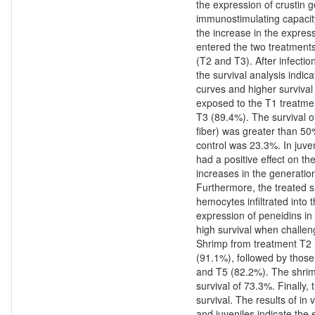
the expression of crustin 
immunostimulating capacity
the increase in the expres
entered the two treatments
(T2 and T3). After infectio
the survival analysis indica
curves and higher survival 
exposed to the T1 treatme
T3 (89.4%). The survival o
fiber) was greater than 50%
control was 23.3%. In juven
had a positive effect on t
increases in the generatio
Furthermore, the treated 
hemocytes infiltrated into 
expression of peneidins i
high survival when challen
Shrimp from treatment T2 h
(91.1%), followed by thos
and T5 (82.2%). The shrim
survival of 73.3%. Finally
survival. The results of in 
and juveniles indicate the 