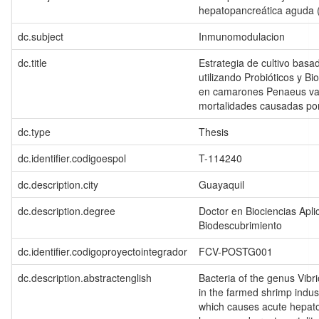
hepatopancreática aguda
dc.subject
Inmunomodulacion
dc.title
Estrategia de cultivo bas
utilizando Probióticos y B
en camarones Penaeus va
mortalidades causadas por
dc.type
Thesis
dc.identifier.codigoespol
T-114240
dc.description.city
Guayaquil
dc.description.degree
Doctor en Biociencias Apl
Biodescubrimiento
dc.identifier.codigoproyectointegrador
FCV-POSTG001
dc.description.abstractenglish
Bacteria of the genus Vib
in the farmed shrimp indus
which causes acute hepat