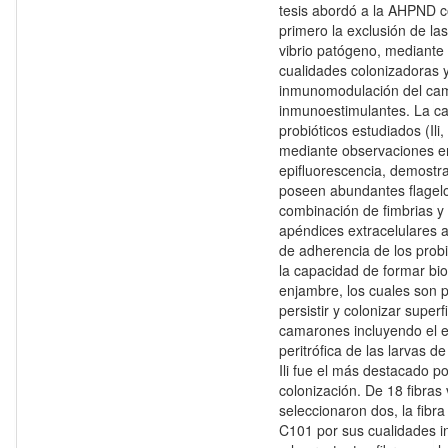
tesis abordó a la AHPND 
primero la exclusión de la
vibrio patógeno, mediante 
cualidades colonizadoras 
inmunomodulación del cam
inmunoestimulantes. La ca
probióticos estudiados (Ili
mediante observaciones en
epifluorescencia, demostr
poseen abundantes flagelos 
combinación de fimbrias y 
apéndices extracelulares 
de adherencia de los probi
la capacidad de formar bio
enjambre, los cuales son 
persistir y colonizar superf
camarones incluyendo el
peritrófica de las larvas d
Ili fue el más destacado p
colonización. De 18 fibras 
seleccionaron dos, la fibra
C101 por sus cualidades 