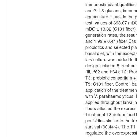
immunostimulant qualities 
and ?-1,3-glucans, immuno
aquaculture. Thus, in the 
test, values of 698.67 mDO
mDO ± 13.32 (C101 fiber) 
generation rates, the resul
and 1.99 ± 0.44 (fiber C101)
probiotics and selected pl
basal diet, with the exceptio
larviculture was added to 
design included 5 treatmen
(Ili, P62 and P64); T2: Pro
T3: probiotic consortium +
T5: C101 fiber. Control: bas
application of the treatmen
with V. parahaemolyticus. I
applied throughout larval r
fibers affected the expres
Treatment T3 determined t
penisidins similar to the t
survival (90.44%). The T1 
regulated the overexpress