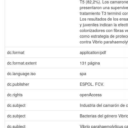
T5 (82,2%). Los camarones
presentaron una supervive
tratamiento T3 terminó co
Los resultados de los ensa
y juveniles indican la efec
colonizadores con fibras 
como estrategia de protec
contra Vibrio parahaemol
dc.format
application/pdf
dc.format.extent
131 página
dc.language.iso
spa
dc.publisher
ESPOL. FCV.
dc.rights
openAccess
dc.subject
Industria del camarón de cu
dc.subject
Bacterias del género Vibri
dc.subject
Vibrio parahaemolyticus c