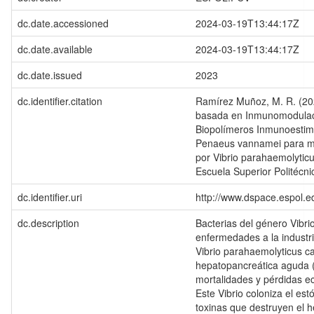
dc.date.accessioned
2024-03-19T13:44:17Z
dc.date.available
2024-03-19T13:44:17Z
dc.date.issued
2023
dc.identifier.citation
Ramírez Muñoz, M. R. (2023
basada en Inmunomodulacio
Biopolímeros Inmunoesti
Penaeus vannamei para mi
por Vibrio parahaemolyticu
Escuela Superior Politécnic
dc.identifier.uri
http://www.dspace.espol.
dc.description
Bacterias del género Vibr
enfermedades a la industri
Vibrio parahaemolyticus c
hepatopancreática aguda
mortalidades y pérdidas ec
Este Vibrio coloniza el e
toxinas que destruyen el 