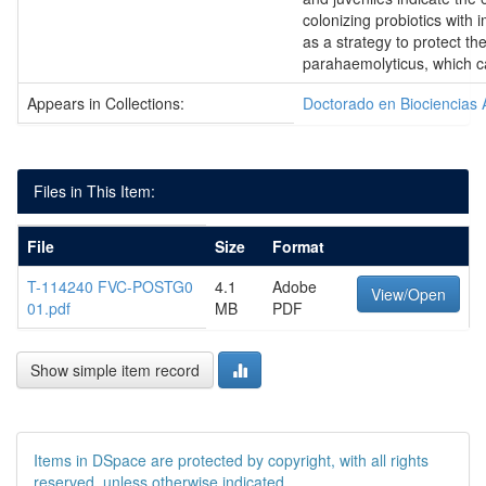
colonizing probiotics with 
as a strategy to protect th
parahaemolyticus, which
Appears in Collections:
Doctorado en Biociencias 
Files in This Item:
File
Size
Format
T-114240 FVC-POSTG0
4.1
Adobe
View/Open
01.pdf
MB
PDF
Show simple item record
Items in DSpace are protected by copyright, with all rights
reserved, unless otherwise indicated.