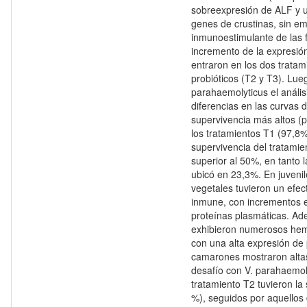
sobreexpresión de ALF y u
genes de crustinas, sin e
inmunoestimulante de las f
incremento de la expresió
entraron en los dos trata
probióticos (T2 y T3). Lueg
parahaemolyticus el anális
diferencias en las curvas 
supervivencia más altos (p
los tratamientos T1 (97,8
supervivencia del tratamien
superior al 50%, en tanto l
ubicó en 23,3%. En juvenile
vegetales tuvieron un efec
inmune, con incrementos e
proteínas plasmáticas. Ad
exhibieron numerosos hemoc
con una alta expresión de 
camarones mostraron altas
desafío con V. parahaemol
tratamiento T2 tuvieron la
%), seguidos por aquellos 