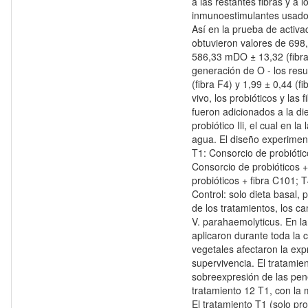
a las restantes fibras y a 
inmunoestimulantes usado
Así en la prueba de activa
obtuvieron valores de 698
586,33 mDO ± 13,32 (fibra
generación de O - los resu
(fibra F4) y 1,99 ± 0,44 (f
vivo, los probióticos y las
fueron adicionados a la di
probiótico Ili, el cual en la
agua. El diseño experimen
T1: Consorcio de probiótico
Consorcio de probióticos +
probióticos + fibra C101; T
Control: solo dieta basal, 
de los tratamientos, los c
V. parahaemolyticus. En lar
aplicaron durante toda la cr
vegetales afectaron la ex
supervivencia. El tratamie
sobreexpresión de las pen
tratamiento 12 T1, con la
El tratamiento T1 (solo pro