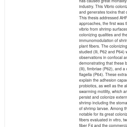
has caused great mortality
industry. This Vibrio colon
and generates toxins that
This thesis addressed AH
approaches, the first was 
vibrio from shrimp surfaces
colonizing qualities and 
immunomodulation of shri
plant fibers. The colonizing
studied (Ili, P62 and P64) 
observations in confocal a
demonstrating that these b
(Ili), fimbriae (P62), and 
flagella (P64). These extr
explain the adhesion capac
probiotics, as well as the a
swarming motility, which 
persist and colonize extern
shrimp including the stom
of shrimp larvae. Among th
notable for its great coloni
fibers evaluated in vitro, 
fiber F4 and the commercia