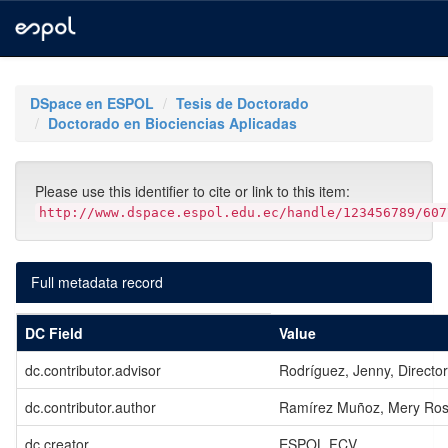
Skip
navigation
DSpace en ESPOL
Tesis de Doctorado
Doctorado en Biociencias Aplicadas
Please use this identifier to cite or link to this item:
http://www.dspace.espol.edu.ec/handle/123456789/607
Full metadata record
DC Field
Value
dc.contributor.advisor
Rodríguez, Jenny, Director
dc.contributor.author
Ramírez Muñoz, Mery Ros
dc.creator
ESPOL.FCV