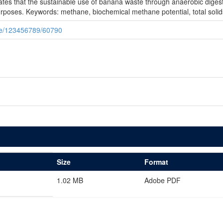
tes that the sustainable use of banana waste through anaerobic digestio
urposes. Keywords: methane, biochemical methane potential, total solid
dle/123456789/60790
Size
Format
1.02 MB
Adobe PDF