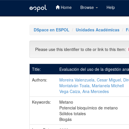
Home
Browse
Help
Skip
navigation
DSpace en ESPOL
Unidades Académicas
F
Please use this identifier to cite or link to this item:
Title:
Evaluación del uso de la digestión a
Authors:
Moreira Valenzuela, Cesar Miguel, Dir
Montalván Toala, Marianela Michell
Vega Caiza, Ana Mercedes
Keywords:
Metano
Potencial bioquímico de metano
Sólidos totales
Biogás