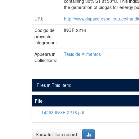
containing 30% ST at 30°C. This indica
the generation of biogas for energy p
URI:
http://www.dspace.espol.edu.ec/han
Código de
INGE-2216
proyecto
integrador :
Appears in
Tesis de Alimentos
Collections:
Files in This Item:
File
T-114253 INGE-2216.pdf
Show full item record