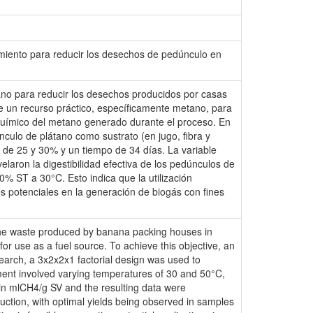
amiento para reducir los desechos de pedúnculo en
ano para reducir los desechos producidos por casas
e un recurso práctico, específicamente metano, para
ioquímico del metano generado durante el proceso. En
nculo de plátano como sustrato (en jugo, fibra y
) de 25 y 30% y un tiempo de 34 días. La variable
laron la digestibilidad efectiva de los pedúnculos de
 ST a 30°C. Esto indica que la utilización
s potenciales en la generación de biogás con fines
 the waste produced by banana packing houses in
 for use as a fuel source. To achieve this objective, an
search, a 3x2x2x1 factorial design was used to
ment involved varying temperatures of 30 and 50°C,
in mlCH4/g SV and the resulting data were
duction, with optimal yields being observed in samples