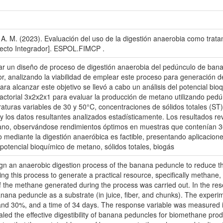
A. M. (2023). Evaluación del uso de la digestión anaerobia como trat
ecto Integrador]. ESPOL.FIMCP .
izar un diseño de proceso de digestión anaerobia del pedúnculo de ban
 analizando la viabilidad de emplear este proceso para generación d
ra alcanzar este objetivo se llevó a cabo un análisis del potencial b
factorial 3x2x2x1 para evaluar la producción de metano utilizando pedú
raturas variables de 30 y 50°C, concentraciones de sólidos totales (ST
los datos resultantes analizados estadísticamente. Los resultados reve
no, observándose rendimientos óptimos en muestras que contenían 30%
 mediante la digestión anaeróbica es factible, presentando aplicacione
potencial bioquímico de metano, sólidos totales, biogás
sign an anaerobic digestion process of the banana peduncle to reduce
sing this process to generate a practical resource, specifically methane,
of the methane generated during the process was carried out. In the re
ana peduncle as a substrate (in juice, fiber, and chunks). The experi
5 and 30%, and a time of 34 days. The response variable was measured 
vealed the effective digestibility of banana peduncles for biomethane pro