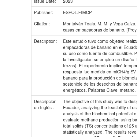
Issue Date:
2023
Publisher:
ESPOL.FIMCP
Citation:
Montalván Toala, M. M. y Vega Caiza, 
casas empacadoras de banano. [Proy
Description:
Este estudio tuvo como objetivo real
empacadoras de banano en el Ecuador,
su uso como fuente de combustible. Pa
la investigación se empleó un diseño 
trozos). El experimento implicó tempe
respuesta fue medida en mlCH4/g SV y 
banano para la producción de biometa
sostenible de los desechos del banano
energéticos. Palabras Clave: metano, 
Descripción
The objective of this study was to de
en Inglés :
Ecuador, analyzing the feasibility of u
analysis of the biochemical potential 
evaluate methane production using ban
total solids (TS) concentrations of 2
statistically analyzed. The results re