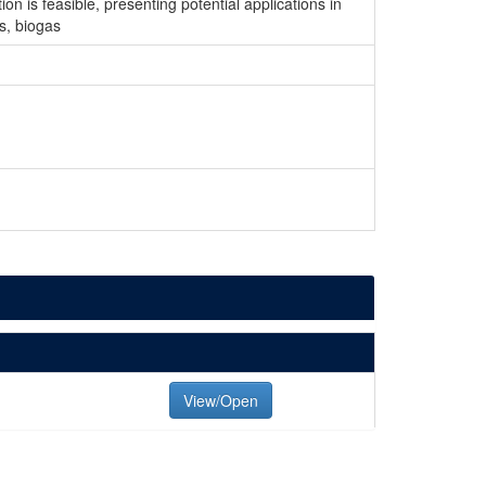
n is feasible, presenting potential applications in
s, biogas
View/Open