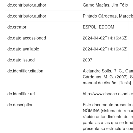
dc.contributor.author
Game Macías, Jim Félix
dc.contributor.author
Pintado Cárdenas, Marce
dc.creator
ESPOL. EDCOM
dc.date.accessioned
2024-04-02T14:16:46Z
dc.date.available
2024-04-02T14:16:46Z
dc.date.issued
2007
dc.identifier.citation
Alejandro Solís, R. C., Ga
Cárdenas, M. G. (2007). Se
manual de diseño. [Tesis
dc.identifier.uri
http://www.dspace.espol.
dc.description
Este documento presenta e
NÓMINA (sistema de recurs
rápido entendimiento del 
pantallas a las que se ten
presenta su estructura co