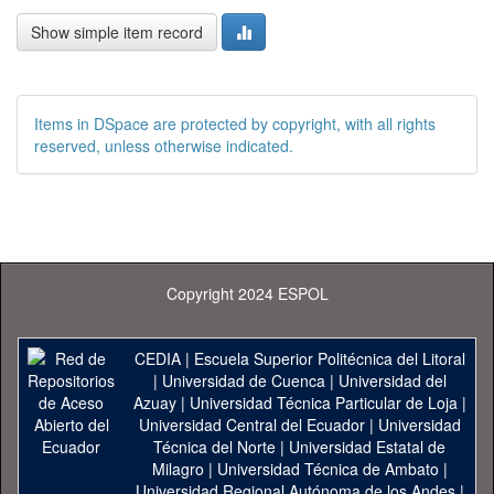
Show simple item record
Items in DSpace are protected by copyright, with all rights
reserved, unless otherwise indicated.
Copyright 2024 ESPOL
CEDIA
|
Escuela Superior Politécnica del Litoral
|
Universidad de Cuenca
|
Universidad del
Azuay
|
Universidad Técnica Particular de Loja
|
Universidad Central del Ecuador
|
Universidad
Técnica del Norte
|
Universidad Estatal de
Milagro
|
Universidad Técnica de Ambato
|
Universidad Regional Autónoma de los Andes
|