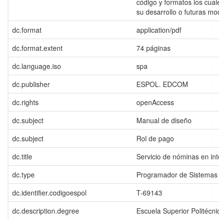
código y formatos los cua
su desarrollo o futuras mod
dc.format
application/pdf
dc.format.extent
74 páginas
dc.language.iso
spa
dc.publisher
ESPOL. EDCOM
dc.rights
openAccess
dc.subject
Manual de diseño
dc.subject
Rol de pago
dc.title
Servicio de nóminas en in
dc.type
Programador de Sistemas
dc.identifier.codigoespol
T-69143
dc.description.degree
Escuela Superior Politécnic