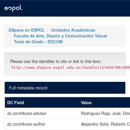
Skip
navigation
DSpace en ESPOL
Unidades Académicas
Faculta de Arte, Diseño y Comunicación Visual
Tesis de Grado - EDCOM
Please use this identifier to cite or link to this item:
http://www.dspace.espol.edu.ec/handle/123456789/609
Full metadata record
DC Field
Value
dc.contributor.advisor
Rodríguez Roja, José, Dire
dc.contributor.author
Alejandro Solís, Roberto C