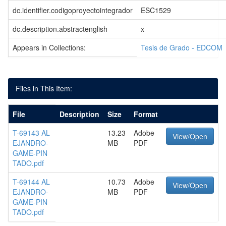
dc.identifier.codigoproyectointegrador
ESC1529
dc.description.abstractenglish
x
Appears in Collections:
Tesis de Grado - EDCOM
Files in This Item:
File
Description
Size
Format
T-69143 AL
13.23
Adobe
View/Open
EJANDRO-
MB
PDF
GAME-PIN
TADO.pdf
T-69144 AL
10.73
Adobe
View/Open
EJANDRO-
MB
PDF
GAME-PIN
TADO.pdf