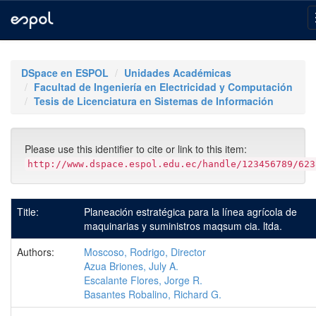
Skip
navigation
DSpace en ESPOL
Unidades Académicas
Facultad de Ingeniería en Electricidad y Computación
Tesis de Licenciatura en Sistemas de Información
Please use this identifier to cite or link to this item:
http://www.dspace.espol.edu.ec/handle/123456789/623
Title:
Planeación estratégica para la línea agrícola de
maquinarias y suministros maqsum cia. ltda.
Authors:
Moscoso, Rodrigo, Director
Azua Briones, July A.
Escalante Flores, Jorge R.
Basantes Robalino, Richard G.