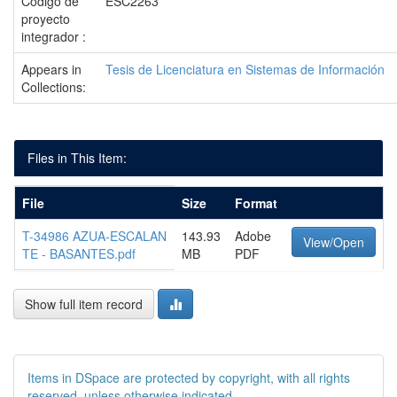
Código de
ESC2263
proyecto
integrador :
Appears in
Tesis de Licenciatura en Sistemas de Información
Collections:
Files in This Item:
File
Size
Format
T-34986 AZUA-ESCALAN
143.93
Adobe
View/Open
TE - BASANTES.pdf
MB
PDF
Show full item record
Items in DSpace are protected by copyright, with all rights
reserved, unless otherwise indicated.