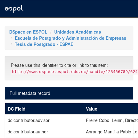
Skip
navigation
DSpace en ESPOL
Unidades Académicas
Escuela de Postgrado y Administración de Empresas
Tesis de Postgrado - ESPAE
Please use this identifier to cite or link to this item:
http://www.dspace.espol.edu.ec/handle/123456789/624
Full metadata record
DC Field
Value
dc.contributor.advisor
Freire Cobo, Lenin, Direct
dc.contributor.author
Anrango Mantilla Pablo Le