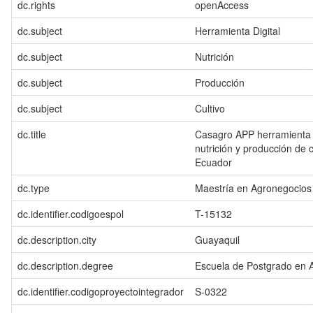
dc.rights
openAccess
dc.subject
Herramienta Digital
dc.subject
Nutrición
dc.subject
Producción
dc.subject
Cultivo
dc.title
Casagro APP herramienta di
nutrición y producción de
Ecuador
dc.type
Maestría en Agronegocios
dc.identifier.codigoespol
T-15132
dc.description.city
Guayaquil
dc.description.degree
Escuela de Postgrado en 
dc.identifier.codigoproyectointegrador
S-0322