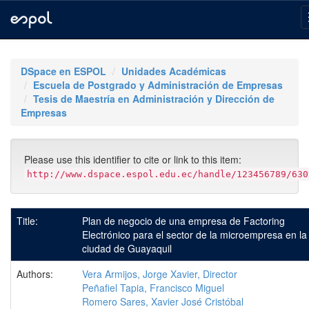
Skip
navigation
DSpace en ESPOL
Unidades Académicas
Escuela de Postgrado y Administración de Empresas
Tesis de Maestría en Administración y Dirección de
Empresas
Please use this identifier to cite or link to this item:
http://www.dspace.espol.edu.ec/handle/123456789/630
Title:
Plan de negocio de una empresa de Factoring
Electrónico para el sector de la microempresa en la
ciudad de Guayaquil
Authors:
Vera Armijos, Jorge Xavier, Director
Peñafiel Tapia, Francisco Miguel
Romero Sares, Xavier José Cristóbal