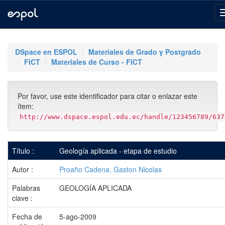
Skip
navigation
DSpace en ESPOL
Materiales de Grado y Postgrado
FICT
Materiales de Curso - FICT
Por favor, use este identificador para citar o enlazar este
ítem:
http://www.dspace.espol.edu.ec/handle/123456789/637
Título :
Geología aplicada - etapa de estudio
Autor :
Proaño Cadena, Gaston Nicolas
Palabras
GEOLOGÍA APLICADA
clave :
Fecha de
5-ago-2009