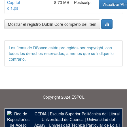
Capítul
8.73 MB
Postscript
Visualizar/Abr
o 1.ps
Mostrar el registro Dublin Core completo del ítem
Los ítems de DSpace están protegidos por copyright, con
todos los derechos reservados, a menos que se indique lo
contrario.
Copyright 2024 ESPOL
CEDIA
|
Escuela Superior Politécnica del Litoral
|
Universidad de Cuenca
|
Universidad del
Azuay
|
Universidad Técnica Particular de Loja
|