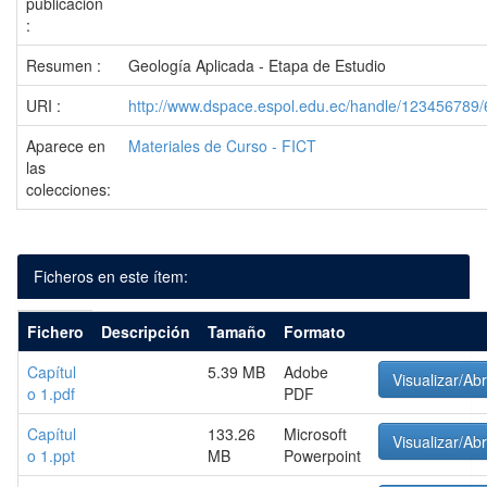
publicación
:
Resumen :
Geología Aplicada - Etapa de Estudio
URI :
http://www.dspace.espol.edu.ec/handle/123456789
Aparece en
Materiales de Curso - FICT
las
colecciones:
Ficheros en este ítem:
Fichero
Descripción
Tamaño
Formato
Capítul
5.39 MB
Adobe
Visualizar/Abr
o 1.pdf
PDF
Capítul
133.26
Microsoft
Visualizar/Abr
o 1.ppt
MB
Powerpoint