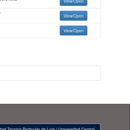
View/Open
F
View/Open
View/Open
dad Técnica Particular de Loja
|
Universidad Central