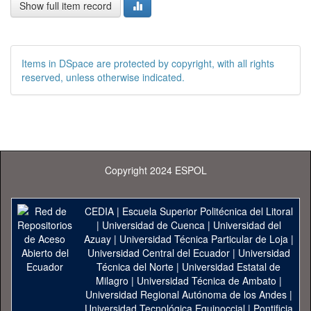
Show full item record
Items in DSpace are protected by copyright, with all rights
reserved, unless otherwise indicated.
Copyright 2024 ESPOL
CEDIA
|
Escuela Superior Politécnica del Litoral
|
Universidad de Cuenca
|
Universidad del
Azuay
|
Universidad Técnica Particular de Loja
|
Universidad Central del Ecuador
|
Universidad
Técnica del Norte
|
Universidad Estatal de
Milagro
|
Universidad Técnica de Ambato
|
Universidad Regional Autónoma de los Andes
|
Universidad Tecnológica Equinoccial
|
Pontificia