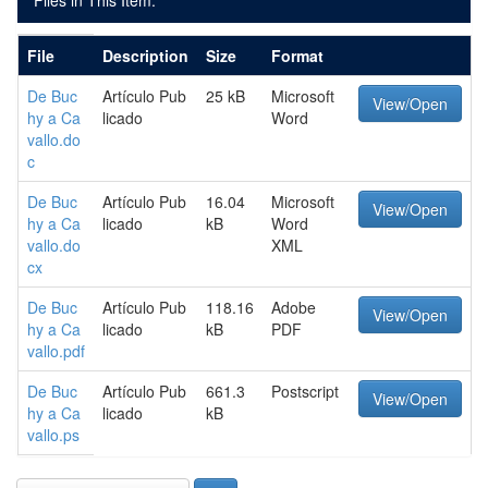
Files in This Item:
File
Description
Size
Format
De Buc
Artículo Pub
25 kB
Microsoft
View/Open
hy a Ca
licado
Word
vallo.do
c
De Buc
Artículo Pub
16.04
Microsoft
View/Open
hy a Ca
licado
kB
Word
vallo.do
XML
cx
De Buc
Artículo Pub
118.16
Adobe
View/Open
hy a Ca
licado
kB
PDF
vallo.pdf
De Buc
Artículo Pub
661.3
Postscript
View/Open
hy a Ca
licado
kB
vallo.ps