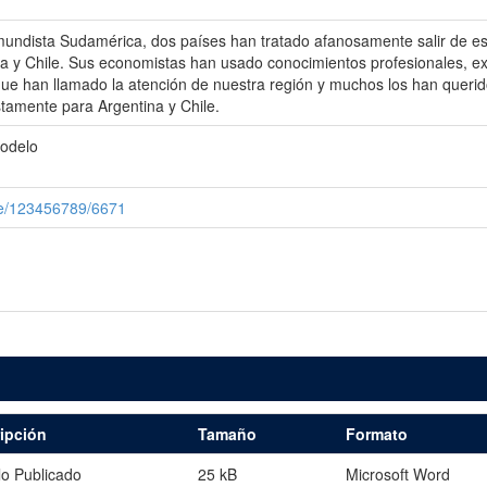
rmundista Sudamérica, dos países han tratado afanosamente salir de 
ina y Chile. Sus economistas han usado conocimientos profesionales, ex
 llamado la atención de nuestra región y muchos los han querido 
stamente para Argentina y Chile.
modelo
le/123456789/6671
ipción
Tamaño
Formato
lo Publicado
25 kB
Microsoft Word