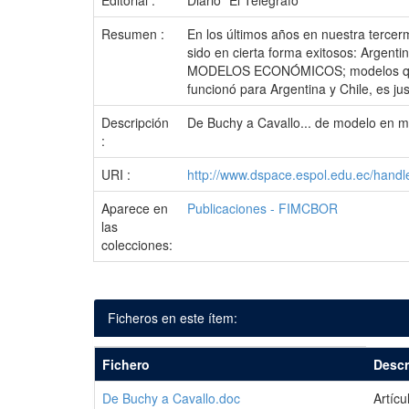
Editorial :
Diario "El Telégrafo"
Resumen :
En los últimos años en nuestra terce
sido en cierta forma exitosos: Argent
MODELOS ECONÓMICOS; modelos que han
funcionó para Argentina y Chile, es ju
Descripción
De Buchy a Cavallo... de modelo en 
:
URI :
http://www.dspace.espol.edu.ec/hand
Aparece en
Publicaciones - FIMCBOR
las
colecciones:
Ficheros en este ítem:
Fichero
Descr
De Buchy a Cavallo.doc
Artícu