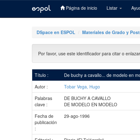
Página de inicio
Listar
Ayu
Skip
navigation
DSpace en ESPOL
Materiales de Grado y Pos
Por favor, use este identificador para citar o enlaza
Título :
De buchy a cavallo... de modelo en m
Autor :
Tobar Vega, Hugo
Palabras
DE BUCHY A CAVALLO
clave :
DE MODELO EN MODELO
Fecha de
29-ago-1996
publicación
: