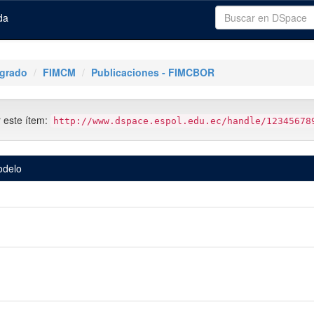
da
tgrado
FIMCM
Publicaciones - FIMCBOR
r este ítem:
http://www.dspace.espol.edu.ec/handle/12345678
odelo