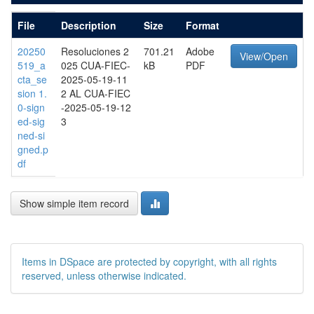
File
Description
Size
Format
20250
Resoluciones 2
701.21
Adobe
View/Open
519_a
025 CUA-FIEC-
kB
PDF
cta_se
2025-05-19-11
sion 1.
2 AL CUA-FIEC
0-sign
-2025-05-19-12
ed-sig
3
ned-si
gned.p
df
Show simple item record
Items in DSpace are protected by copyright, with all rights
reserved, unless otherwise indicated.