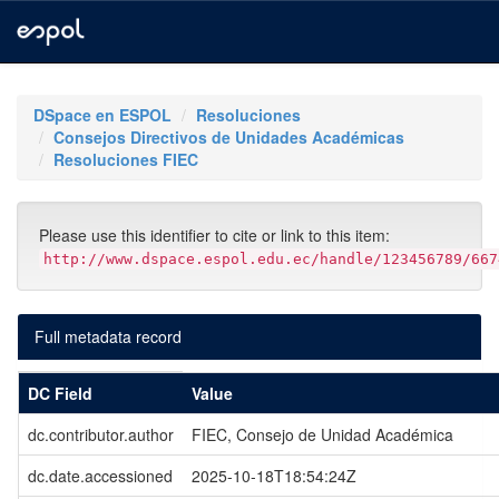
Skip
navigation
DSpace en ESPOL
Resoluciones
Consejos Directivos de Unidades Académicas
Resoluciones FIEC
Please use this identifier to cite or link to this item:
http://www.dspace.espol.edu.ec/handle/123456789/667
Full metadata record
DC Field
Value
dc.contributor.author
FIEC, Consejo de Unidad Académica
dc.date.accessioned
2025-10-18T18:54:24Z