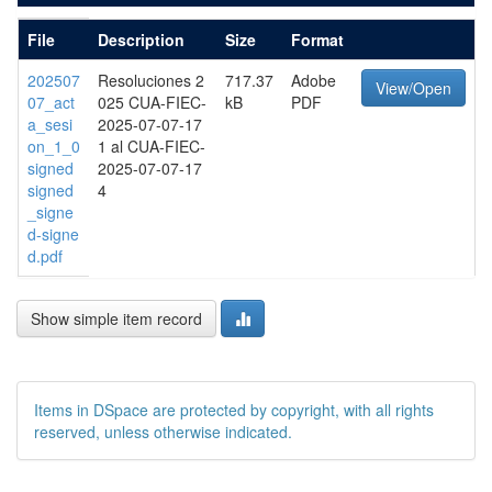
File
Description
Size
Format
202507
Resoluciones 2
717.37
Adobe
View/Open
07_act
025 CUA-FIEC-
kB
PDF
a_sesi
2025-07-07-17
on_1_0
1 al CUA-FIEC-
signed
2025-07-07-17
signed
4
_signe
d-signe
d.pdf
Show simple item record
Items in DSpace are protected by copyright, with all rights
reserved, unless otherwise indicated.