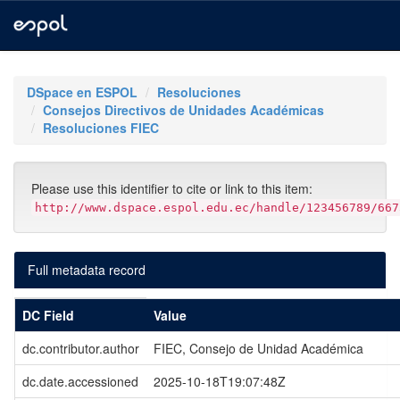
Skip
navigation
DSpace en ESPOL
Resoluciones
Consejos Directivos de Unidades Académicas
Resoluciones FIEC
Please use this identifier to cite or link to this item:
http://www.dspace.espol.edu.ec/handle/123456789/667
Full metadata record
DC Field
Value
dc.contributor.author
FIEC, Consejo de Unidad Académica
dc.date.accessioned
2025-10-18T19:07:48Z